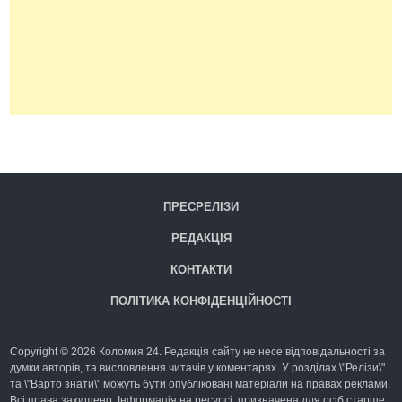
ПРЕСРЕЛІЗИ
РЕДАКЦІЯ
КОНТАКТИ
ПОЛІТИКА КОНФІДЕНЦІЙНОСТІ
Copyright © 2026 Коломия 24. Редакція сайту не несе відповідальності за
думки авторів, та висловлення читачів у коментарях. У розділах \"Релізи\"
та \"Варто знати\" можуть бути опубліковані матеріали на правах реклами.
Всі права захищено. Інформація на ресурсі, призначена для осіб старше