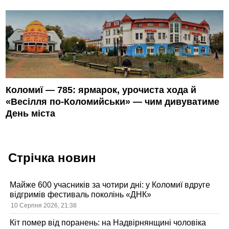
Коломиї — 785: ярмарок, урочиста хода й
«Весілля по-Коломийськи» — чим дивуватиме
День міста
Стрічка новин
Майже 600 учасників за чотири дні: у Коломиї вдруге
відгримів фестиваль поколінь «ДНК»
10 Серпня 2026, 21:38
Кіт помер від поранень: на Надвірнянщині чоловіка