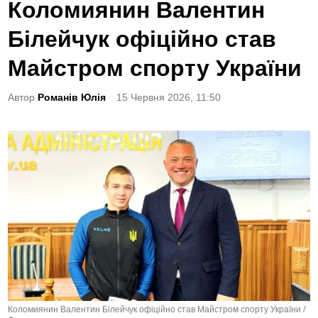
o
Коломиянин Валентин
s
Білейчук офіційно став
t
e
Майстром спорту України
d
Автор
Романів Юлія
15 Червня 2026, 11:50
i
n
Коломиянин Валентин Білейчук офіційно став Майстром спорту України /