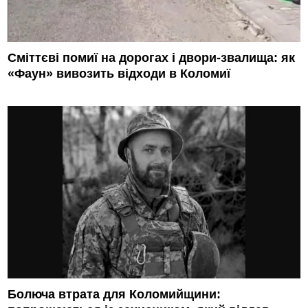
Сміттєві помиї на дорогах і двори-звалища: як
«Фаун» вивозить відходи в Коломиї
Болюча втрата для Коломийщини: