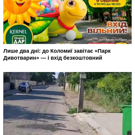
Лише два дні: до Коломиї завітає «Парк
Дивотварин» — і вхід безкоштовний