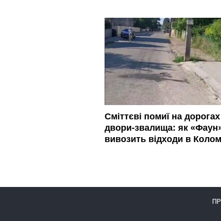
Сміттєві помиї на дорогах 
двори-звалища: як «Фаун
вивозить відходи в Колом
ПР