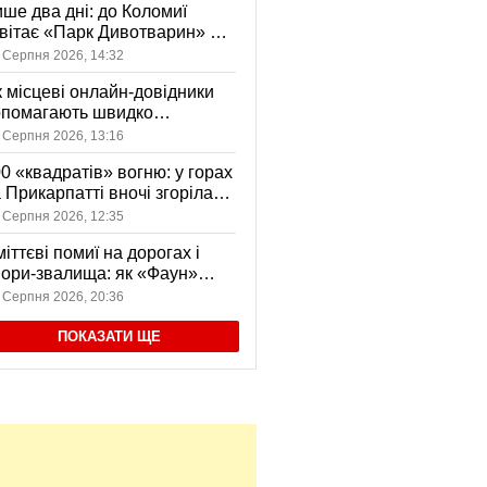
ше два дні: до Коломиї
вітає «Парк Дивотварин» — і
ід безкоштовний
 Серпня 2026, 14:32
 місцеві онлайн-довідники
опомагають швидко
аходити послуги у своєму
 Серпня 2026, 13:16
сті
0 «квадратів» вогню: у горах
 Прикарпатті вночі згоріла
диба, є постраждала
 Серпня 2026, 12:35
іттєві помиї на дорогах і
ори-звалища: як «Фаун»
возить відходи в Коломиї
 Серпня 2026, 20:36
ПОКАЗАТИ ЩЕ