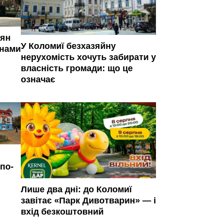
иян
У Коломиї безхазяйну
янами
нерухомість хочуть забирати у
власність громади: що це
означає
по-
Лише два дні: до Коломиї
завітає «Парк Дивотварин» — і
вхід безкоштовний