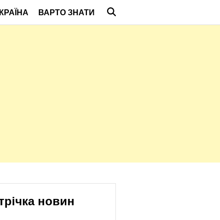
КРАЇНА
ВАРТО ЗНАТИ
трічка новин