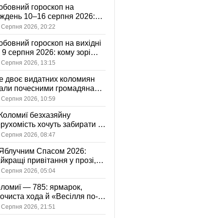
бовний гороскоп на
ждень 10–16 серпня 2026:
 зорі готують у стосунках
 Серпня 2026, 20:22
жному знаку
бовний гороскоп на вихідні
і 9 серпня 2026: кому зорі
іцяють ніжність, а кому —
 Серпня 2026, 13:15
ажливу розмову
 двоє видатних коломиян
тали почесними громадянами
ста
 Серпня 2026, 10:59
Коломиї безхазяйну
рухомість хочуть забирати у
асність громади: що це
 Серпня 2026, 08:47
начає
Яблучним Спасом 2026:
йкращі привітання у прозі,
ршах та картинках
 Серпня 2026, 05:04
ломиї — 785: ярмарок,
очиста хода й «Весілля по-
оломийськи» — чим
 Серпня 2026, 21:51
вуватиме День міста