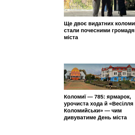
Ще двоє видатних колом
стали почесними громад
міста
Коломиї — 785: ярмарок,
урочиста хода й «Весілля 
Коломийськи» — чим
дивуватиме День міста