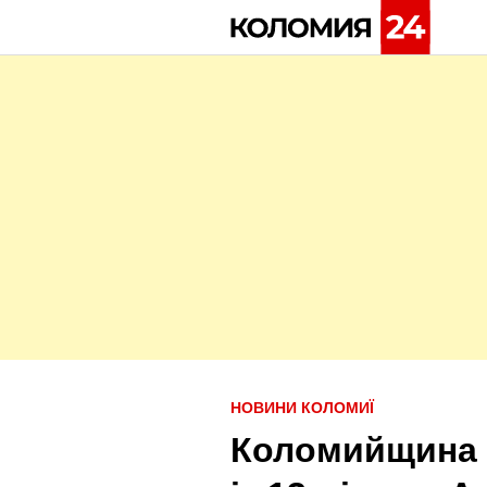
Skip
to
content
P
НОВИНИ КОЛОМИЇ
o
Коломийщина 
s