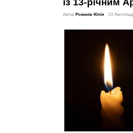
із 13-річним 
t
e
Автор
Романів Юлія
23 Листопад
d
i
n