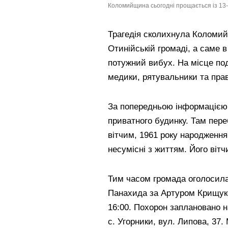
Коломийщина сьогодні прощається із 13-
Трагедія сколихнула Коломий
Отинійській громаді, а саме в
потужний вибух. На місце под
медики, рятувальники та пра
За попередньою інформацією 
приватного будинку. Там пере
вітчим, 1961 року народження
несумісні з життям. Його вітч
Тим часом громада оголосила
Панахида за Артуром Крищуко
16:00. Похорон заплановано н
с. Угорники, вул. Липова, 3