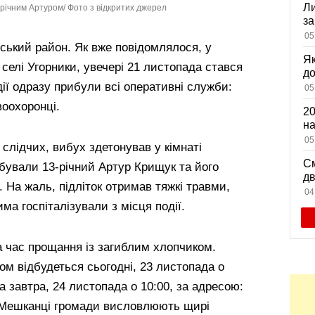
Ли
річним Артуром/ Фото з відкритих джерел
за
вх
05
ський район. Як вже повідомлялося, у
Як
 селі Угорники, увечері 21 листопада стався
д
ії одразу прибули всі оперативні служби:
зн
05
мі
воохоронці.
20
на
са
05
слідчих, вибух здетонував у кімнаті
См
бували 13-річний Артур Крищук та його
дв
. На жаль, підліток отримав тяжкі травми,
ви
04
има госпіталізували з місця події.
 час прощання із загиблим хлопчиком.
м відбудеться сьогодні, 23 листопада о
а завтра, 24 листопада о 10:00, за адресою:
7. Мешканці громади висловлюють щирі