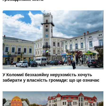
У Коломиї безхазяйну нерухомість хочуть
забирати у власність громади: що це означає