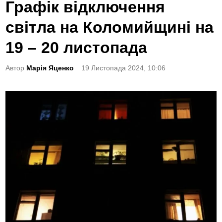
o
Графік відключення
s
світла на Коломийщині на
t
e
19 – 20 листопада
d
Автор
Марія Яценко
19 Листопада 2024, 10:06
i
n