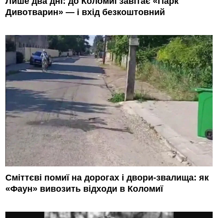
Лише два дні: до Коломиї завітає «Парк
Дивотварин» — і вхід безкоштовний
Сміттєві помиї на дорогах і двори-звалища: як
«Фаун» вивозить відходи в Коломиї