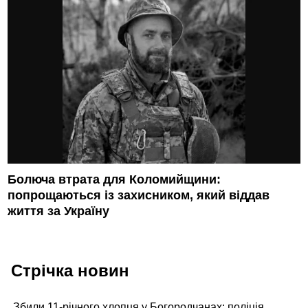
Болюча втрата для Коломийщини:
попрощаються із захисником, який віддав
життя за Україну
Стрічка новин
Збили 11-річного хлопця у Богородчанах: поліція