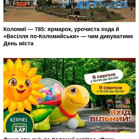
Коломиї — 785: ярмарок, урочиста хода й
«Весілля по-Коломийськи» — чим дивуватиме
День міста