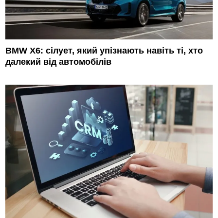
BMW X6: сілует, який упізнають навіть ті, хто
далекий від автомобілів