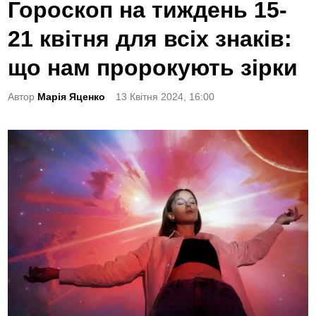
o
Гороскоп на тиждень 15-
s
21 квітня для всіх знаків:
t
e
що нам пророкують зірки
d
Автор
Марія Яценко
13 Квітня 2024, 16:00
i
n