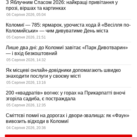
З Яблучним Спасом 2026: найкращі привітання у
прозі, віршах та картинках
06 Серпня 2026, 05:04
Коломиї — 785: ярмарок, урочиста хода й «Весілля по-
Коломийськи» — чим дивуватиме День міста
05 Серпня 2026, 21:51
Лише два дні: до Коломиї завітає «Парк Дивотварин»
— і вхід безкоштовний
05 Серпня 2026, 14:32
Як місцеві онлайн-довідники допомагають швидко
знаходити послуги у своєму місті
05 Серпня 2026, 13:16
200 «квадратів» вогню: у горах на Прикарпатті вночі
згоріла садиба, є постраждала
05 Серпня 2026, 12:35
Сміттєві помиї на дорогах і двори-звалища: як «Фаун»
вивозить відходи в Коломиї
04 Серпня 2026, 20:36