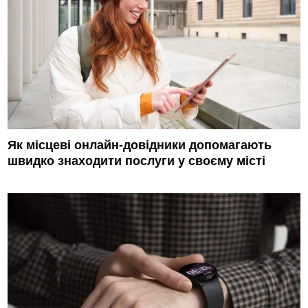
Як місцеві онлайн-довідники допомагають
швидко знаходити послуги у своєму місті