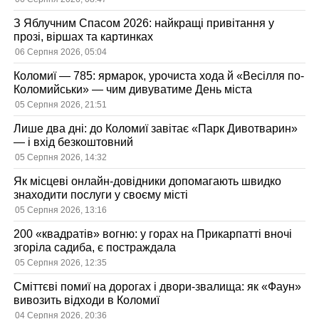
З Яблучним Спасом 2026: найкращі привітання у
прозі, віршах та картинках
06 Серпня 2026, 05:04
Коломиї — 785: ярмарок, урочиста хода й «Весілля по-
Коломийськи» — чим дивуватиме День міста
05 Серпня 2026, 21:51
Лише два дні: до Коломиї завітає «Парк Дивотварин»
— і вхід безкоштовний
05 Серпня 2026, 14:32
Як місцеві онлайн-довідники допомагають швидко
знаходити послуги у своєму місті
05 Серпня 2026, 13:16
200 «квадратів» вогню: у горах на Прикарпатті вночі
згоріла садиба, є постраждала
05 Серпня 2026, 12:35
Сміттєві помиї на дорогах і двори-звалища: як «Фаун»
вивозить відходи в Коломиї
04 Серпня 2026, 20:36