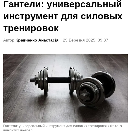
o
Гантели: универсальный
s
инструмент для силовых
t
e
тренировок
d
Автор
Кравченко Анастасія
29 Березня 2025, 09:37
i
n
Гантели: универсальный инструмент для силовых тренировок / Фото: з
відкритих джерел