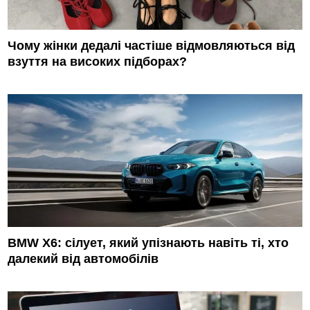
Чому жінки дедалі частіше відмовляються від
взуття на високих підборах?
BMW X6: сілует, який упізнають навіть ті, хто
далекий від автомобілів