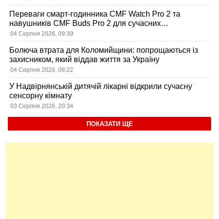
Переваги смарт-годинника CMF Watch Pro 2 та
навушників CMF Buds Pro 2 для сучасних
користувачів
04 Серпня 2026, 09:39
Болюча втрата для Коломийщини: попрощаються із
захисником, який віддав життя за Україну
04 Серпня 2026, 08:22
У Надвірнянській дитячій лікарні відкрили сучасну
сенсорну кімнату
03 Серпня 2026, 20:34
ПОКАЗАТИ ЩЕ