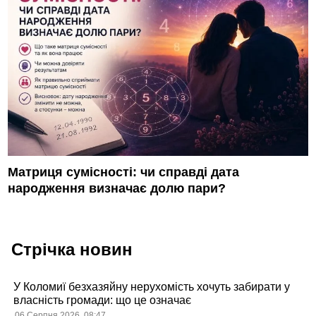
Матриця сумісності: чи справді дата
народження визначає долю пари?
Стрічка новин
У Коломиї безхазяйну нерухомість хочуть забирати у
власність громади: що це означає
06 Серпня 2026, 08:47