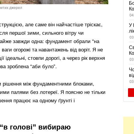
Бо
критих джерел
К
із
04
жи
струкцією, але саме він найчастіше тріскає,
У 
лі
сля першої зими, сильного вітру чи
се
03
майже завжди одна: фундамент обрали “на
Св
, ваги огорожі та навантажень від воріт. Я не
Ко
ї ідеальні, стовпи дорогі, а через рік верхня
пл
03
с
ова зроблена “аби було”.
Чо
ві
ви
03
и рішення між фундаментними блоками,
ими палями без лотереї. Я поясню не тільки
шення працює на одному ґрунті і
я “в голові” вибираю