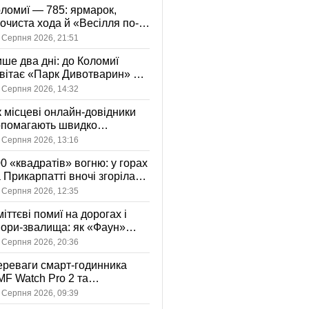
ломиї — 785: ярмарок,
очиста хода й «Весілля по-
оломийськи» — чим
 Серпня 2026, 21:51
вуватиме День міста
ше два дні: до Коломиї
вітає «Парк Дивотварин» — і
ід безкоштовний
 Серпня 2026, 14:32
 місцеві онлайн-довідники
опомагають швидко
аходити послуги у своєму
 Серпня 2026, 13:16
сті
0 «квадратів» вогню: у горах
 Прикарпатті вночі згоріла
диба, є постраждала
 Серпня 2026, 12:35
іттєві помиї на дорогах і
ори-звалища: як «Фаун»
возить відходи в Коломиї
 Серпня 2026, 20:36
реваги смарт-годинника
F Watch Pro 2 та
вушників CMF Buds Pro 2
 Серпня 2026, 09:39
я сучасних користувачів