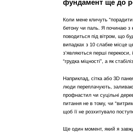
фундамент ще до р
Коли мене кличуть “порадити
бетону чи паль. Я починаю з к
поводиться під вітром, що бу
випадках з 10 слабке місце це
з’являються перші перекоси,
“грудка міцності”, а як стабілі
Наприклад, сітка або 3D панел
люди переплачують, заливаючи
профнастил чи суцільні дерев
питання не в тому, чи “витрим
щоб її не розхитувало поступ
Ще один момент, який я завж