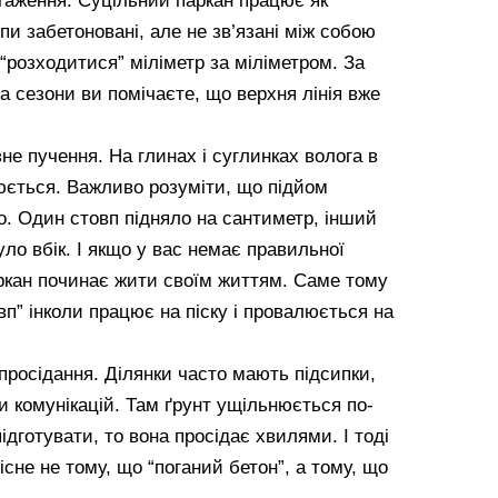
таження. Суцільний паркан працює як
пи забетоновані, але не зв’язані між собою
“розходитися” міліметр за міліметром. За
а сезони ви помічаєте, що верхня лінія вже
не пучення. На глинах і суглинках волога в
юється. Важливо розуміти, що підйом
о. Один стовп підняло на сантиметр, інший
ло вбік. І якщо у вас немає правильної
аркан починає жити своїм життям. Саме тому
вп” інколи працює на піску і провалюється на
 просідання. Ділянки часто мають підсипки,
си комунікацій. Там ґрунт ущільнюється по-
ідготувати, то вона просідає хвилями. І тоді
рісне не тому, що “поганий бетон”, а тому, що