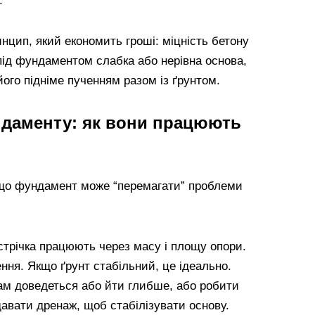
.
цип, який економить гроші: міцність бетону
під фундаментом слабка або нерівна основа,
 його підніме пученням разом із ґрунтом.
ндаменту: як вони працюють
 що фундамент може “перемагати” проблеми
стрічка працюють через масу і площу опори.
ння. Якщо ґрунт стабільний, це ідеально.
ам доведеться або йти глибше, або робити
давати дренаж, щоб стабілізувати основу.