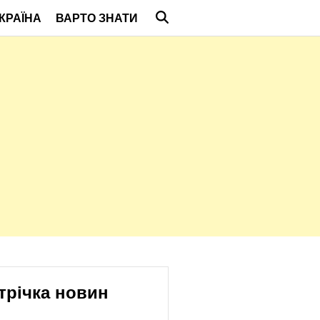
КРАЇНА
ВАРТО ЗНАТИ
трічка новин