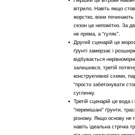
Перший це вітрове наван
вітрило. Навіть якщо стов
жорстко, вони починають 
сезон це непомітно. За дв
не пряма, а “гуляє”.
Другий сценарій це мороз
ґрунті замерзає і розшир
відбувається нерівномірн
залишився, третій потягну
конструктивної схеми, п
“просто забетонувати сто
суглинку.
Третій сценарій це вода і
“перемішані” ґрунти, тра
різному. Якщо основу не п
навіть ідеальна стрічка т