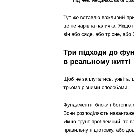
під нею неоднакова опора
Тут же вставлю важливий прин
це не чарівна паличка. Якщо 
він або сяде, або трісне, або
Три підходи до фу
в реальному житті
Щоб не заплутатись, уявіть,
трьома різними способами.
Фундаментні блоки і бетонна 
Вони розподіляють навантаже
Якщо ґрунт проблемний, то в
правильну підготовку, або до