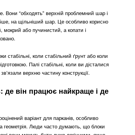
е. Вони “обходять” верхній проблемний шар і
бше, на щільніший шар. Це особливо корисно
й, мокрий або пучинистий, а копати і
ковано.
оки стабільні, коли стабільний ґрунт або коли
ідготовкою. Палі стабільні, коли ви дісталися
 зв’язали верхню частину конструкції.
: де він працює найкраще і де
дооцінений варіант для парканів, особливо
ка геометрія. Люди часто думають, що блоки