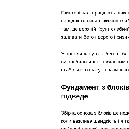
Гвинтові палі працюють інакш
передають навантаження гли
там, де верхній ґрунт слабки
заливати бетон дорого і ризи
Я завжди кажу так: бетон і бл
ви зробили його стабільним п
стабільного шару і правильно
Фундамент з блоків
підведе
Збірна основа з блоків це не
коли важлива швидкість і чіт