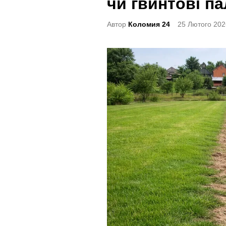
чи гвинтові па
t
e
Автор
Коломия 24
25 Лютого 202
d
i
n