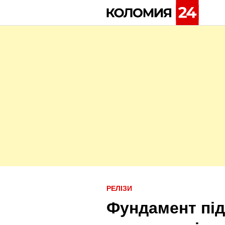
Skip
to
content
P
РЕЛІЗИ
o
Фундамент під
s