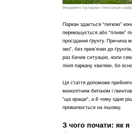
Фундамент під паркан / Ілюстрація з від
Паркан здається “легкою” кон
перекошується або “пливе” пі
просідання ґрунту. Причина 
око”, без прив’язки до ґрунтів
раз бачив ситуацію, коли секці
лінія паркану хвилею, бо осн
Ця стаття допоможе прийнят
монолітним бетоном і гвинтов
“що краще”, а й чому одне рі
провалюється на іншому.
З чого почати: як 