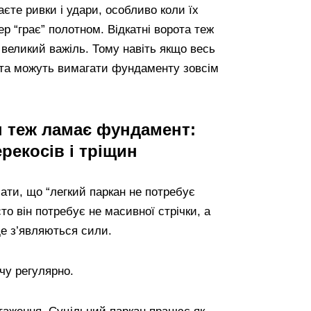
аєте ривки і удари, особливо коли їх
ер “грає” полотном. Відкатні ворота теж
 великий важіль. Тому навіть якщо весь
рота можуть вимагати фундаменту зовсім
н теж ламає фундамент:
рекосів і тріщин
ати, що “легкий паркан не потребує
о він потребує не масивної стрічки, а
де з’являються сили.
ачу регулярно.