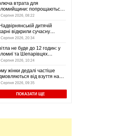
люча втрата для
оломийщини: попрощаються
 захисником, який віддав
 Серпня 2026, 08:22
ття за Україну
Надвірнянській дитячій
карні відкрили сучасну
нсорну кімнату
 Серпня 2026, 20:34
ітла не буде до 12 годин: у
ломиї та Шепарівцях
анові відключення 3-5
 Серпня 2026, 10:24
ерпня
му жінки дедалі частіше
дмовляються від взуття на
соких підборах?
 Серпня 2026, 09:35
ПОКАЗАТИ ЩЕ