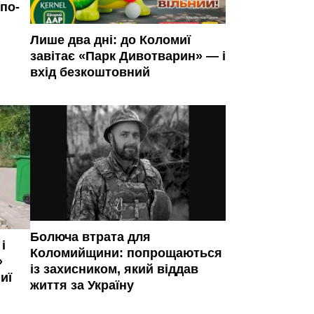
по-
Лише два дні: до Коломиї
завітає «Парк Дивотварин» — і
вхід безкоштовний
Болюча втрата для
і
Коломийщини: попрощаються
»
із захисником, який віддав
иї
життя за Україну