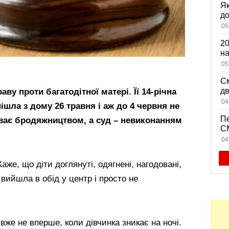
Як
д
зн
05
мі
20
на
са
05
См
дв
ву проти багатодітної матері. Її 14-річна
ви
04
пішла з дому 26 травня і аж до 4 червня не
Пе
иває бродяжництвом, а суд – невиконанням
CM
на
04
дл
же, що діти доглянуті, одягнені, нагодовані,
а вийшла в обід у центр і просто не
 вже не вперше, коли дівчинка зникає на ночі.