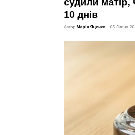
судили матір, 
t
e
10 днів
d
Автор
Марія Яценко
05 Липня 20
i
n