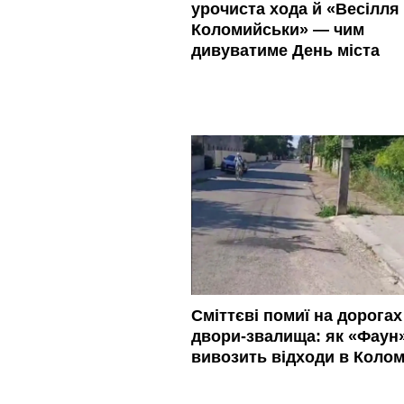
урочиста хода й «Весілля 
Коломийськи» — чим
дивуватиме День міста
Сміттєві помиї на дорогах 
двори-звалища: як «Фаун
вивозить відходи в Колом