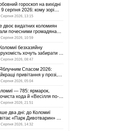
бовний гороскоп на вихідні
і 9 серпня 2026: кому зорі
іцяють ніжність, а кому —
 Серпня 2026, 13:15
ажливу розмову
 двоє видатних коломиян
тали почесними громадянами
ста
 Серпня 2026, 10:59
Коломиї безхазяйну
рухомість хочуть забирати у
асність громади: що це
 Серпня 2026, 08:47
начає
Яблучним Спасом 2026:
йкращі привітання у прозі,
ршах та картинках
 Серпня 2026, 05:04
ломиї — 785: ярмарок,
очиста хода й «Весілля по-
оломийськи» — чим
 Серпня 2026, 21:51
вуватиме День міста
ше два дні: до Коломиї
вітає «Парк Дивотварин» — і
ід безкоштовний
 Серпня 2026, 14:32