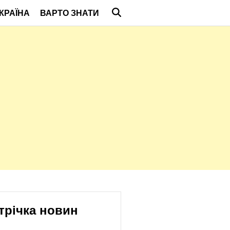
КРАЇНА
ВАРТО ЗНАТИ
трічка новин