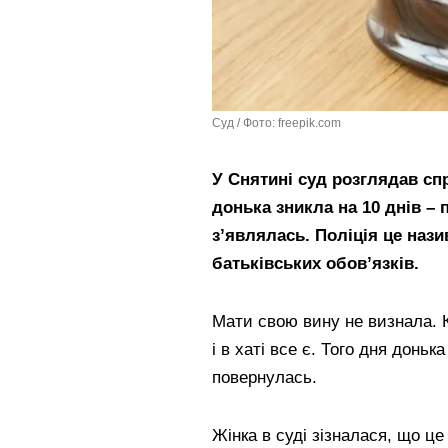
Суд / Фото: freepik.com
У Снятині суд розглядав спра
донька зникла на 10 днів – 
з’являлась. Поліція це наз
батьківських обов’язків.
Мати свою вину не визнала. Ка
і в хаті все є. Того дня доньк
повернулась.
Жінка в суді зізналася, що це