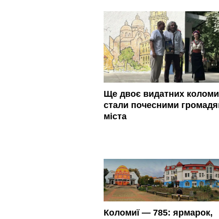
Ще двоє видатних колом
стали почесними громад
міста
Коломиї — 785: ярмарок,