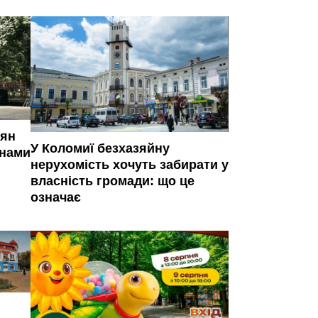
иян
У Коломиї безхазяйну
янами
нерухомість хочуть забирати у
власність громади: що це
означає