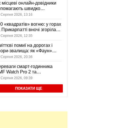
 місцеві онлайн-довідники
опомагають швидко
аходити послуги у своєму
 Серпня 2026, 13:16
сті
0 «квадратів» вогню: у горах
 Прикарпатті вночі згоріла
диба, є постраждала
 Серпня 2026, 12:35
іттєві помиї на дорогах і
ори-звалища: як «Фаун»
возить відходи в Коломиї
 Серпня 2026, 20:36
реваги смарт-годинника
F Watch Pro 2 та
вушників CMF Buds Pro 2
 Серпня 2026, 09:39
я сучасних користувачів
ПОКАЗАТИ ЩЕ