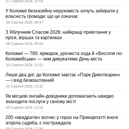
07 Серпня 2026, 10:59
У Коломиї безхазяйну нерухомість хочуть забирати у
власність громади: що це означає
06 Серпня 2026, 08:47
З Яблучним Спасом 2026: найкращі привітання у
прозі, віршах та картинках
06 Серпня 2026, 05:04
Коломиї — 785: ярмарок, урочиста хода й «Весілля по-
Коломийськи» — чим дивуватиме День міста
05 Серпня 2026, 21:51
Лише два дні: до Коломиї завітає «Парк Дивотварин»
— і вхід безкоштовний
05 Серпня 2026, 14:32
Як місцеві онлайн-довідники допомагають швидко
знаходити послуги у своєму місті
05 Серпня 2026, 13:16
200 «квадратів» вогню: у горах на Прикарпатті вночі
згоріла садиба, є постраждала
05 Серпня 2026, 12:35