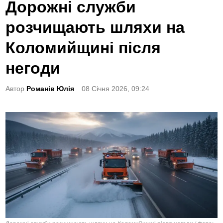
o
Дорожні служби
s
розчищають шляхи на
t
e
Коломийщині після
d
негоди
i
n
Автор
Романів Юлія
08 Січня 2026, 09:24