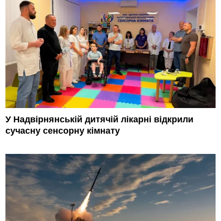
У Надвірнянській дитячій лікарні відкрили
сучасну сенсорну кімнату