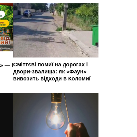
Сміттєві помиї на дорогах і
» — і
двори-звалища: як «Фаун»
вивозить відходи в Коломиї