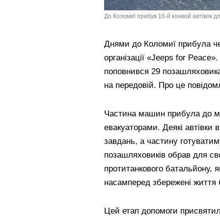
До Коломиї прибув 16-й конвой автівок дл
Днями до Коломиї прибула че
організації «Jeeps for Peace»
поповнився 29 позашляховика
на передовій. Про це повідом
Частина машин прибула до мі
евакуаторами. Деякі автівки 
завдань, а частину готуватим
позашляховиків обрав для сво
протитанкового батальйону, я
насамперед збережені життя б
Цей етап допомоги присвятили