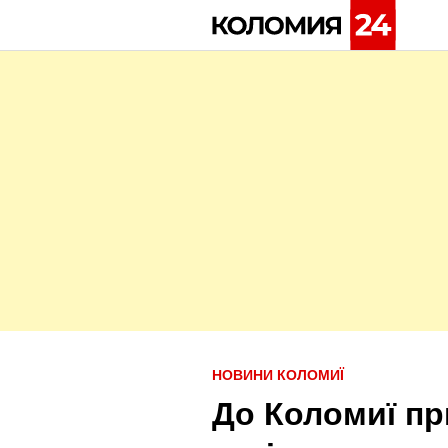
Skip
to
content
P
НОВИНИ КОЛОМИЇ
o
До Коломиї пр
s