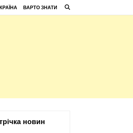
КРАЇНА
ВАРТО ЗНАТИ
трічка новин