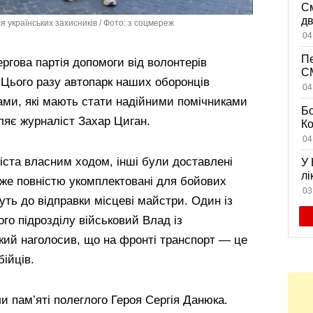
См
дв
я українських захисників / Фото: з соцмереж
ви
04
Пе
ргова партія допомоги від волонтерів
CM
. Цього разу автопарк наших оборонців
на
04
дл
ми, які мають стати надійними помічниками
Бо
ляє журналіст Захар Циган.
К
із
04
жи
ста власним ходом, інші були доставлені
У 
лі
вже повністю укомплектовані для бойових
се
03
уть до відправки місцеві майстри. Один із
го підрозділу військовий Влад із
кий наголосив, що на фронті транспорт — це
ійців.
 пам’яті полеглого Героя Сергія Данюка.