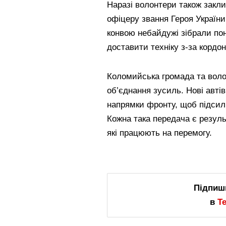
Наразі волонтери також закл
офіцеру звання Героя України
конвою небайдужі зібрали по
доставити техніку з-за кордон
Коломийська громада та воло
об’єднання зусиль. Нові авті
напрямки фронту, щоб підсили
Кожна така передача є резул
які працюють на перемогу.
Підпиш
в
T