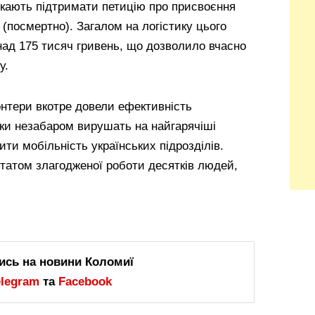
икають підтримати петицію про присвоєння
 (посмертно). Загалом на логістику цього
над 175 тисяч гривень, що дозволило вчасно
у.
нтери вкотре довели ефективність
вки незабаром вирушать на найгарячіші
ти мобільність українських підрозділів.
ьтатом злагодженої роботи десятків людей,
ись на новини Коломиї
elegram
та
Facebook