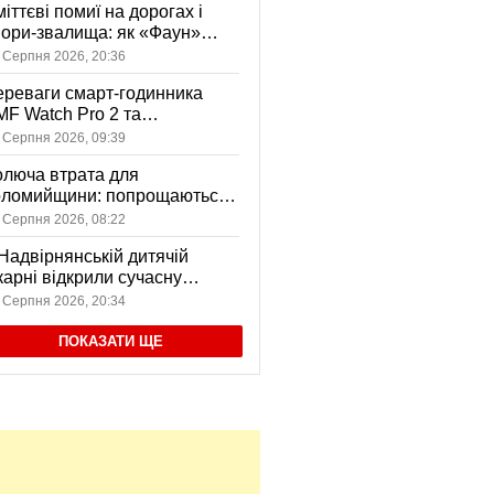
іттєві помиї на дорогах і
ори-звалища: як «Фаун»
возить відходи в Коломиї
 Серпня 2026, 20:36
реваги смарт-годинника
F Watch Pro 2 та
вушників CMF Buds Pro 2
 Серпня 2026, 09:39
я сучасних користувачів
люча втрата для
оломийщини: попрощаються
 захисником, який віддав
 Серпня 2026, 08:22
ття за Україну
Надвірнянській дитячій
карні відкрили сучасну
нсорну кімнату
 Серпня 2026, 20:34
ПОКАЗАТИ ЩЕ