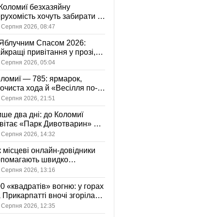
Коломиї безхазяйну
рухомість хочуть забирати у
асність громади: що це
 Серпня 2026, 08:47
начає
Яблучним Спасом 2026:
йкращі привітання у прозі,
ршах та картинках
 Серпня 2026, 05:04
ломиї — 785: ярмарок,
очиста хода й «Весілля по-
оломийськи» — чим
 Серпня 2026, 21:51
вуватиме День міста
ше два дні: до Коломиї
вітає «Парк Дивотварин» — і
ід безкоштовний
 Серпня 2026, 14:32
 місцеві онлайн-довідники
опомагають швидко
аходити послуги у своєму
 Серпня 2026, 13:16
сті
0 «квадратів» вогню: у горах
 Прикарпатті вночі згоріла
диба, є постраждала
 Серпня 2026, 12:35