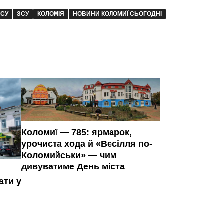
ЗСУ
ЗСУ
КОЛОМІЯ
НОВИНИ КОЛОМИЇ СЬОГОДНІ
Коломиї — 785: ярмарок,
урочиста хода й «Весілля по-
Коломийськи» — чим
дивуватиме День міста
ати у