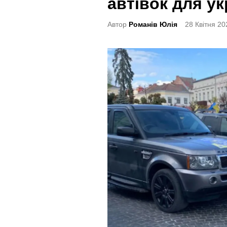
автівок для ук
t
e
Автор
Романів Юлія
28 Квітня 20
d
i
n