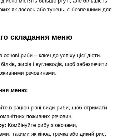
, дійсно містять більше ртуті, але більшість
аких як лосось або тунець, є безпечними для
го складання меню
основі риби – ключ до успіху цієї дієти.
ілків, жирів і вуглеводів, щоб забезпечити
поживними речовинами.
ння меню:
те в раціон різні види риби, щоб отримати
номанітних поживних речовин.
ру:
Комбінуйте рибу з овочами,
ми, такими як кіноа, гречка або дикий рис,