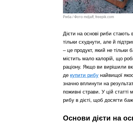
Риба / Фото mdjaff, freepik.com
Дієти на основі риби стають 
тільки схуднути, але й підтр
– це продукт, який не тільки 
містить мало калорій, що роб
раціону. Якщо ви вирішили вк
де
купити рибу
найвищої якост
значно вплинути на результат
поживні страви. У цій статті
рибу в дієті, щоб досягти ба
Основи дієти на ос