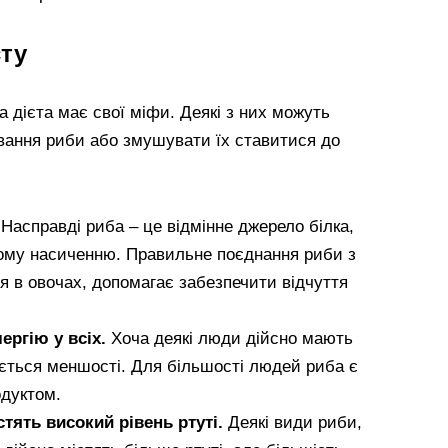
єту
на дієта має свої міфи. Деякі з них можуть
вання риби або змушувати їх ставитися до
Насправді риба – це відмінне джерело білка,
ому насиченню. Правильне поєднання риби з
ся в овочах, допомагає забезпечити відчуття
ергію у всіх.
Хоча деякі люди дійсно мають
ується меншості. Для більшості людей риба є
одуктом.
стять високий рівень ртуті.
Деякі види риби,