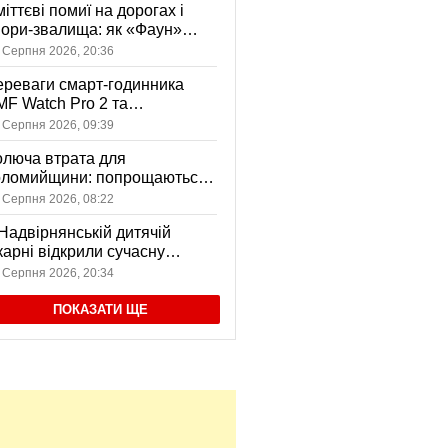
іттєві помиї на дорогах і
ори-звалища: як «Фаун»
возить відходи в Коломиї
 Серпня 2026, 20:36
реваги смарт-годинника
F Watch Pro 2 та
вушників CMF Buds Pro 2
 Серпня 2026, 09:39
я сучасних користувачів
люча втрата для
оломийщини: попрощаються
 захисником, який віддав
 Серпня 2026, 08:22
ття за Україну
Надвірнянській дитячій
карні відкрили сучасну
нсорну кімнату
 Серпня 2026, 20:34
ПОКАЗАТИ ЩЕ