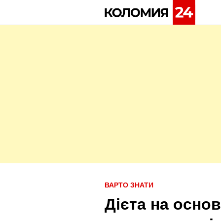
Skip
to
content
P
ВАРТО ЗНАТИ
o
Дієта на основ
s