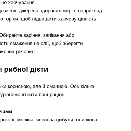
нне харчування.
о меню джерела здорових жирів, наприклад,
бо горіхи, щоб підвищити харчову цінність
Обирайте варіння, запікання або
ість смаження на олії, щоб зберегти
рисних речовин.
 рибної дієти
ьки корисною, але й смачною. Ось кілька
 урізноманітнити ваш раціон:
очами
броколі, морква, червона цибуля, оливкова
.