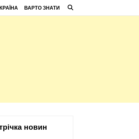
КРАЇНА
ВАРТО ЗНАТИ
трічка новин