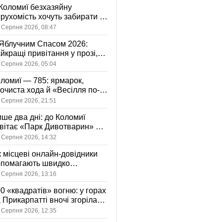
Коломиї безхазяйну
рухомість хочуть забирати у
асність громади: що це
 Серпня 2026, 08:47
начає
Яблучним Спасом 2026:
йкращі привітання у прозі,
ршах та картинках
 Серпня 2026, 05:04
ломиї — 785: ярмарок,
очиста хода й «Весілля по-
оломийськи» — чим
 Серпня 2026, 21:51
вуватиме День міста
ше два дні: до Коломиї
вітає «Парк Дивотварин» — і
ід безкоштовний
 Серпня 2026, 14:32
 місцеві онлайн-довідники
опомагають швидко
аходити послуги у своєму
 Серпня 2026, 13:16
сті
0 «квадратів» вогню: у горах
 Прикарпатті вночі згоріла
диба, є постраждала
 Серпня 2026, 12:35