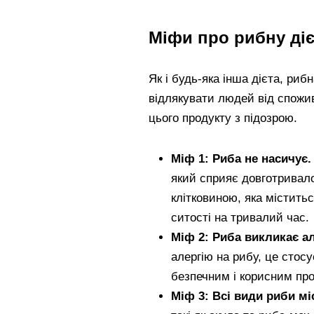
Міфи про рибну ді
Як і будь-яка інша дієта, риб
відлякувати людей від спожи
цього продукту з підозрою.
Міф 1: Риба не насичує.
який сприяє довготривал
клітковиною, яка містить
ситості на тривалий час.
Міф 2: Риба викликає ал
алергію на рибу, це стос
безпечним і корисним пр
Міф 3: Всі види риби мі