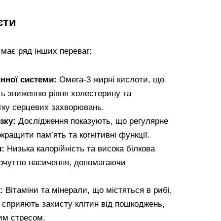
єти
 має ряд інших переваг:
нної системи:
Омега-3 жирні кислоти, що
ть зниженню рівня холестерину та
ку серцевих захворювань.
зку:
Дослідження показують, що регулярне
ращити пам’ять та когнітивні функції.
и:
Низька калорійність та висока білкова
почуттю насичення, допомагаючи
:
Вітаміни та мінерали, що містяться в рибі,
н, сприяють захисту клітин від пошкоджень,
им стресом.