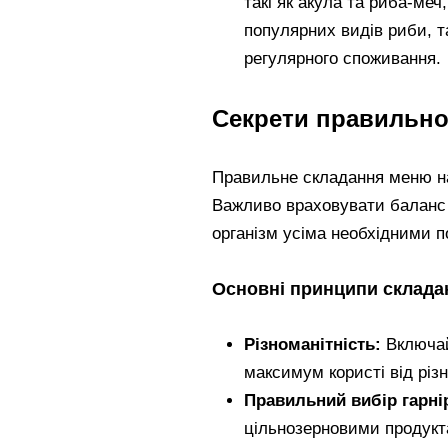
такі як акула та риба-меч
популярних видів риби, т
регулярного споживання.
Секрети правильно
Правильне складання меню на 
Важливо враховувати баланс б
організм усіма необхідними 
Основні принципи склада
Різноманітність:
Включай
максимум користі від різ
Правильний вибір гарні
цільнозерновими продукта