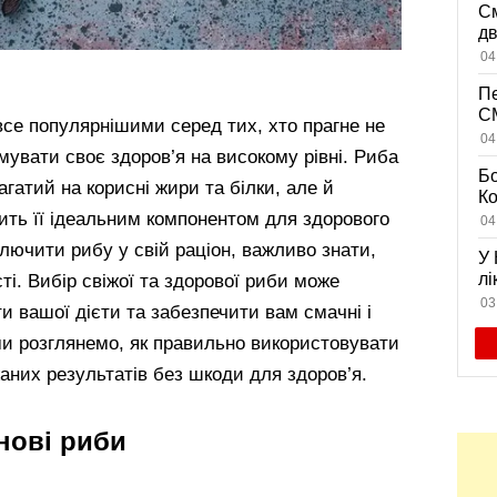
См
дв
ви
04
Пе
CM
все популярнішими серед тих, хто прагне не
на
04
имувати своє здоров’я на високому рівні. Риба
дл
Бо
багатий на корисні жири та білки, але й
К
із
ить її ідеальним компонентом для здорового
04
жи
лючити рибу у свій раціон, важливо знати,
У 
лі
і. Вибір свіжої та здорової риби може
се
03
и вашої дієти та забезпечити вам смачні і
 ми розглянемо, як правильно використовувати
жаних результатів без шкоди для здоров’я.
нові риби