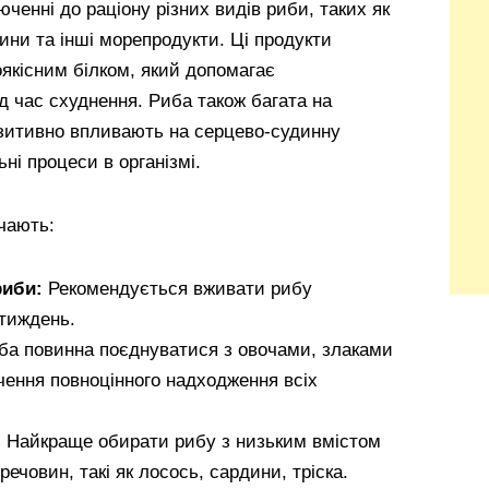
ченні до раціону різних видів риби, таких як
ини та інші морепродукти. Ці продукти
якісним білком, який допомагає
д час схуднення. Риба також багата на
озитивно впливають на серцево-судинну
і процеси в організмі.
чають:
риби:
Рекомендується вживати рибу
тиждень.
а повинна поєднуватися з овочами, злаками
чення повноцінного надходження всіх
:
Найкраще обирати рибу з низьким вмістом
речовин, такі як лосось, сардини, тріска.