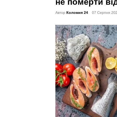
не померти ві
t
e
Автор
Коломия 24
07 Серпня 202
d
i
n