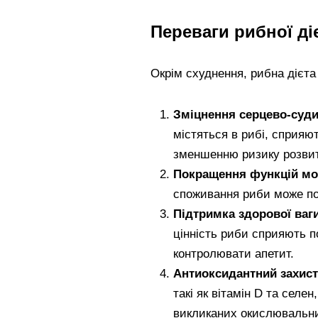
Переваги рибної ді
Окрім схуднення, рибна дієта
Зміцнення серцево-суди
містяться в рибі, сприяю
зменшенню ризику розвит
Покращення функцій мо
споживання риби може пок
Підтримка здорової ваг
цінність риби сприяють 
контролювати апетит.
Антиоксидантний захист
такі як вітамін D та селе
викликаних окислювальн