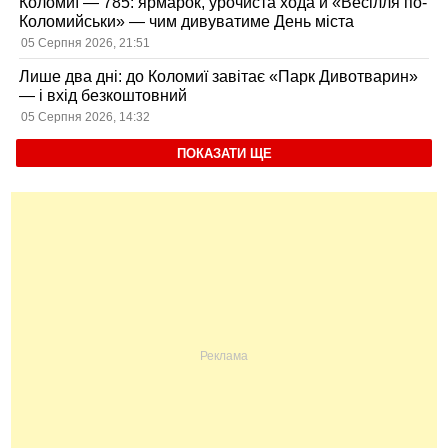
Коломиї — 785: ярмарок, урочиста хода й «Весілля по-
Коломийськи» — чим дивуватиме День міста
05 Серпня 2026, 21:51
Лише два дні: до Коломиї завітає «Парк Дивотварин»
— і вхід безкоштовний
05 Серпня 2026, 14:32
ПОКАЗАТИ ЩЕ