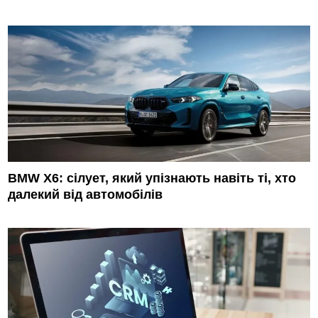
BMW X6: сілует, який упізнають навіть ті, хто
далекий від автомобілів