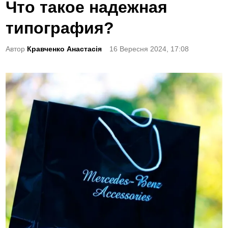
o
Что такое надежная
s
типография?
t
e
Автор
Кравченко Анастасія
16 Вересня 2024, 17:08
d
i
n