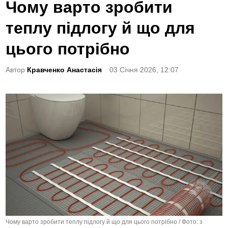
o
Чому варто зробити
s
теплу підлогу й що для
t
e
цього потрібно
d
Автор
Кравченко Анастасія
03 Січня 2026, 12:07
i
n
Чому варто зробити теплу підлогу й що для цього потрібно / Фото: з