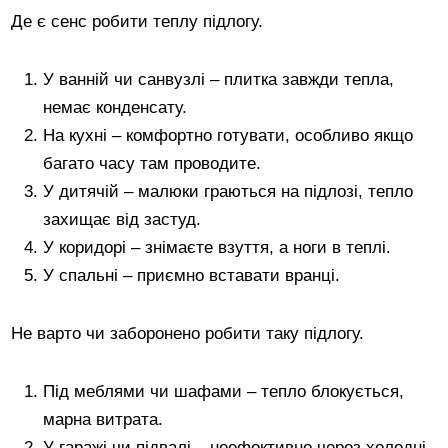
Де є сенс робити теплу підлогу.
У ванній чи санвузлі – плитка завжди тепла,
немає конденсату.
На кухні – комфортно готувати, особливо якщо
багато часу там проводите.
У дитячій – малюки граються на підлозі, тепло
захищає від застуд.
У коридорі – знімаєте взуття, а ноги в теплі.
У спальні – приємно вставати вранці.
Не варто чи заборонено робити таку підлогу.
Під меблями чи шафами – тепло блокується,
марна витрата.
У гаражі чи підвалі – неефективно через холодні