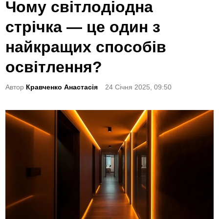
o
Чому світлодіодна
s
стрічка — це один з
t
e
найкращих способів
d
освітлення?
i
n
Автор
Кравченко Анастасія
24 Січня 2025, 09:50