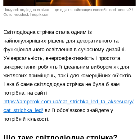
Чому світлодіодна стрічка — це один з найкращих способів освітлення? /
Фото: vecstock freepik.com
Світлодіодна стрічка стала одним із
найпопулярніших рішень для декоративного та
функціонального освітлення в сучасному дизайні.
Універсальність, енергоефективність і простота
використання роблять її ідеальним вибором як для
житлових приміщень, так і для комерційних об’єктів.
І яка б саме світлодіодна стрічка не була б вам
потрібна, на сайті
https://amperok.com.ua/cat_strichka_led_ta_aksesuary/
cat_strichka_led/
ви її обов’язково знайдете у
потрібній кількості.
Що таке світлодіодна стрічка?