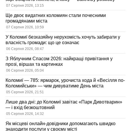
07 Серпня 2026, 13:15
Ще двоє видатних коломиян стали почесними
громадянами міста
07 Серпня 2026, 10:59
У Коломиї безхазяйну нерухомість хочуть забирати у
власність громади: що це означає
06 Серпня 2026, 08:47
З Яблучним Спасом 2026: найкращі привітання у
прозі, віршах та картинках
06 Серпня 2026, 05:04
Коломиї — 785: ярмарок, урочиста хода й «Весілля по-
Коломийськи» — чим дивуватиме День міста
05 Серпня 2026, 21:51
Лише два дні: до Коломиї завітає «Парк Дивотварин»
— і вхід безкоштовний
05 Серпня 2026, 14:32
Як місцеві онлайн-довідники допомагають швидко
знаходити послуги у своєму місті