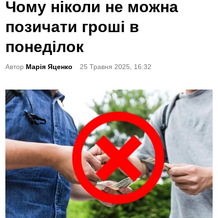
o
Чому ніколи не можна
s
позичати гроші в
t
e
понеділок
d
Автор
Марія Яценко
25 Травня 2025, 16:32
i
n