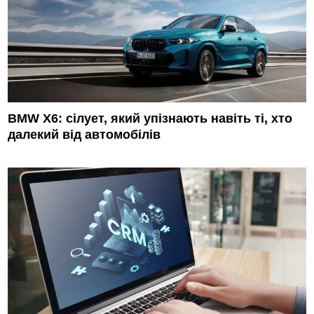
BMW X6: сілует, який упізнають навіть ті, хто
далекий від автомобілів