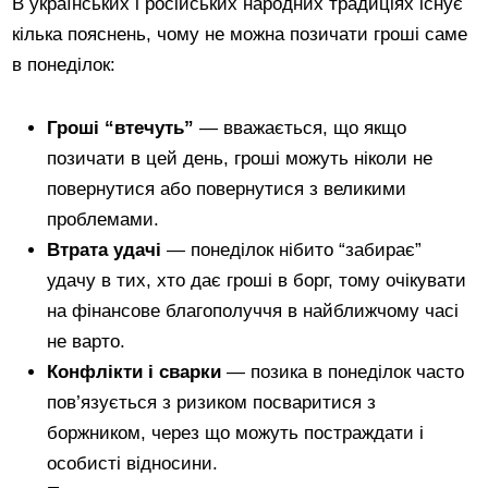
В українських і російських народних традиціях існує
кілька пояснень, чому не можна позичати гроші саме
в понеділок:
Гроші “втечуть”
— вважається, що якщо
позичати в цей день, гроші можуть ніколи не
повернутися або повернутися з великими
проблемами.
Втрата удачі
— понеділок нібито “забирає”
удачу в тих, хто дає гроші в борг, тому очікувати
на фінансове благополуччя в найближчому часі
не варто.
Конфлікти і сварки
— позика в понеділок часто
пов’язується з ризиком посваритися з
боржником, через що можуть постраждати і
особисті відносини.