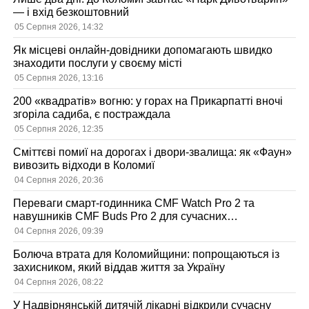
— і вхід безкоштовний
05 Серпня 2026, 14:32
Як місцеві онлайн-довідники допомагають швидко
знаходити послуги у своєму місті
05 Серпня 2026, 13:16
200 «квадратів» вогню: у горах на Прикарпатті вночі
згоріла садиба, є постраждала
05 Серпня 2026, 12:35
Сміттєві помиї на дорогах і двори-звалища: як «Фаун»
вивозить відходи в Коломиї
04 Серпня 2026, 20:36
Переваги смарт-годинника CMF Watch Pro 2 та
навушників CMF Buds Pro 2 для сучасних
користувачів
04 Серпня 2026, 09:39
Болюча втрата для Коломийщини: попрощаються із
захисником, який віддав життя за Україну
04 Серпня 2026, 08:22
У Надвірнянській дитячій лікарні відкрили сучасну