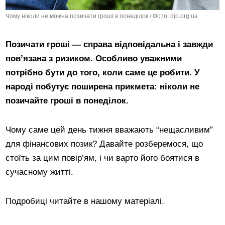
Чому ніколи не можна позичати гроші в понеділок / Фото: dip.org.ua
Позичати гроші — справа відповідальна і завжди
пов’язана з ризиком. Особливо уважними
потрібно бути до того, коли саме це робити. У
народі побутує поширена прикмета: ніколи не
позичайте гроші в понеділок.
Чому саме цей день тижня вважають “нещасливим”
для фінансових позик? Давайте розберемося, що
стоїть за цим повір’ям, і чи варто його боятися в
сучасному житті.
Подробиці читайте в нашому матеріалі.