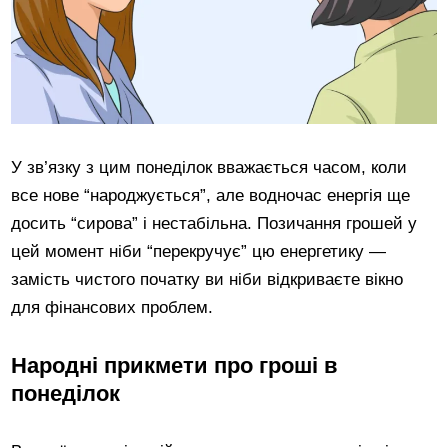
У зв’язку з цим понеділок вважається часом, коли
все нове “народжується”, але водночас енергія ще
досить “сирова” і нестабільна. Позичання грошей у
цей момент ніби “перекручує” цю енергетику —
замість чистого початку ви ніби відкриваєте вікно
для фінансових проблем.
Народні прикмети про гроші в
понеділок