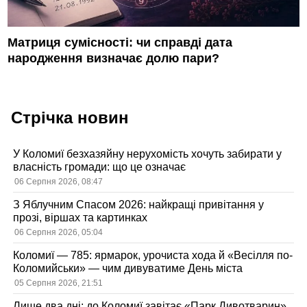
Матриця сумісності: чи справді дата
народження визначає долю пари?
Стрічка новин
У Коломиї безхазяйну нерухомість хочуть забирати у
власність громади: що це означає
06 Серпня 2026, 08:47
З Яблучним Спасом 2026: найкращі привітання у
прозі, віршах та картинках
06 Серпня 2026, 05:04
Коломиї — 785: ярмарок, урочиста хода й «Весілля по-
Коломийськи» — чим дивуватиме День міста
05 Серпня 2026, 21:51
Лише два дні: до Коломиї завітає «Парк Дивотварин»