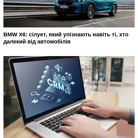
BMW X6: сілует, який упізнають навіть ті, хто
далекий від автомобілів