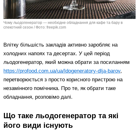
Чому льодогенератор — необхідне обладнання для кафе та бару в
спекотний сезон / Фото: freepik.com
Влітку більшість закладів активно заробляє на
холодних напоях та десертах. У цей період
льодогенератор, який можна обрати за посиланням
https://profood.com.ua/ua/ldogeneratory-dlja-barov
,
перетворюється з просто корисного пристрою на
незамінного помічника. Про те, як обрати таке
обладнання, розповімо далі.
Що таке льодогенератор та які
його види існують