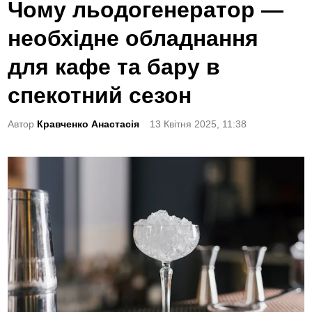
o
Чому льодогенератор —
s
необхідне обладнання
t
e
для кафе та бару в
d
спекотний сезон
i
n
Автор
Кравченко Анастасія
13 Квітня 2025, 11:38