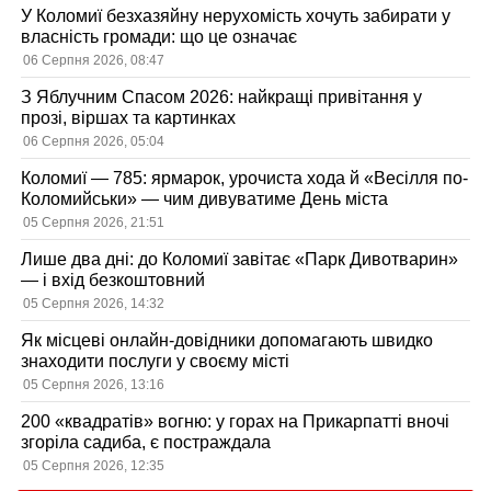
У Коломиї безхазяйну нерухомість хочуть забирати у
власність громади: що це означає
06 Серпня 2026, 08:47
З Яблучним Спасом 2026: найкращі привітання у
прозі, віршах та картинках
06 Серпня 2026, 05:04
Коломиї — 785: ярмарок, урочиста хода й «Весілля по-
Коломийськи» — чим дивуватиме День міста
05 Серпня 2026, 21:51
Лише два дні: до Коломиї завітає «Парк Дивотварин»
— і вхід безкоштовний
05 Серпня 2026, 14:32
Як місцеві онлайн-довідники допомагають швидко
знаходити послуги у своєму місті
05 Серпня 2026, 13:16
200 «квадратів» вогню: у горах на Прикарпатті вночі
згоріла садиба, є постраждала
05 Серпня 2026, 12:35