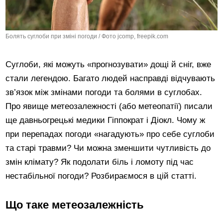
Болять суглоби при зміні погоди / Фото jcomp, freepik.com
Суглоби, які можуть «прогнозувати» дощі й сніг, вже
стали легендою. Багато людей насправді відчувають
зв’язок між змінами погоди та болями в суглобах.
Про явище метеозалежності (або метеопатії) писали
ще давньогрецькі медики Гіппократ і Діокл. Чому ж
при перепадах погоди «нагадують» про себе суглоби
та старі травми? Чи можна зменшити чутливість до
змін клімату? Як подолати біль і ломоту під час
нестабільної погоди? Розбираємося в цій статті.
Що таке метеозалежність