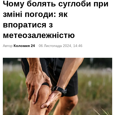
o
Чому болять суглоби при
s
зміні погоди: як
t
e
впоратися з
d
метеозалежністю
i
n
Автор
Коломия 24
06 Листопада 2024, 14:46