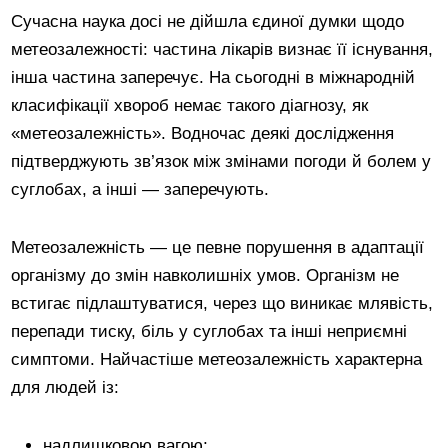
Сучасна наука досі не дійшла єдиної думки щодо
метеозалежності: частина лікарів визнає її існування,
інша частина заперечує. На сьогодні в міжнародній
класифікації хвороб немає такого діагнозу, як
«метеозалежність». Водночас деякі дослідження
підтверджують зв’язок між змінами погоди й болем у
суглобах, а інші — заперечують.
Метеозалежність — це певне порушення в адаптації
організму до змін навколишніх умов. Організм не
встигає підлаштуватися, через що виникає млявість,
перепади тиску, біль у суглобах та інші неприємні
симптоми. Найчастіше метеозалежність характерна
для людей із:
надлишковою вагою;