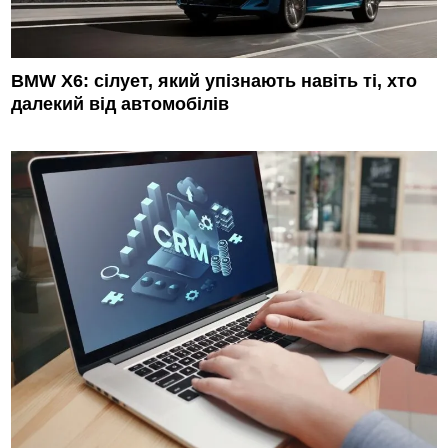
BMW X6: сілует, який упізнають навіть ті, хто
далекий від автомобілів