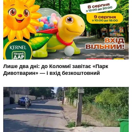
Лише два дні: до Коломиї завітає «Парк
Дивотварин» — і вхід безкоштовний