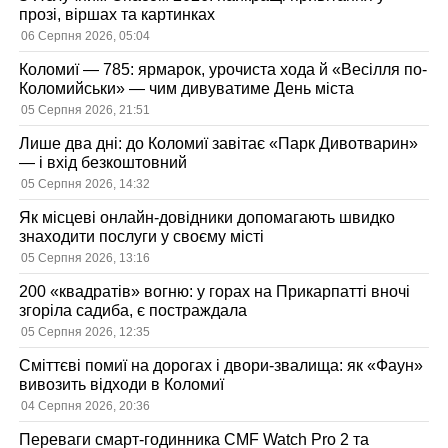
прозі, віршах та картинках
06 Серпня 2026, 05:04
Коломиї — 785: ярмарок, урочиста хода й «Весілля по-
Коломийськи» — чим дивуватиме День міста
05 Серпня 2026, 21:51
Лише два дні: до Коломиї завітає «Парк Дивотварин»
— і вхід безкоштовний
05 Серпня 2026, 14:32
Як місцеві онлайн-довідники допомагають швидко
знаходити послуги у своєму місті
05 Серпня 2026, 13:16
200 «квадратів» вогню: у горах на Прикарпатті вночі
згоріла садиба, є постраждала
05 Серпня 2026, 12:35
Сміттєві помиї на дорогах і двори-звалища: як «Фаун»
вивозить відходи в Коломиї
04 Серпня 2026, 20:36
Переваги смарт-годинника CMF Watch Pro 2 та