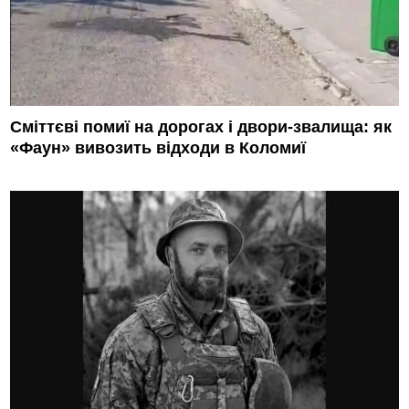
Сміттєві помиї на дорогах і двори-звалища: як
«Фаун» вивозить відходи в Коломиї