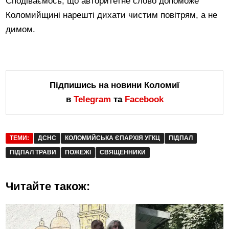
Сподіваємось, що авторитетне слово допоможе
Коломийщині нарешті дихати чистим повітрям, а не
димом.
Підпишись на новини Коломиї
в
Telegram
та
Facebook
ТЕМИ:
ДСНС
КОЛОМИЙСЬКА ЄПАРХІЯ УГКЦ
ПІДПАЛ
ПІДПАЛ ТРАВИ
ПОЖЕЖІ
СВЯЩЕННИКИ
Читайте також: