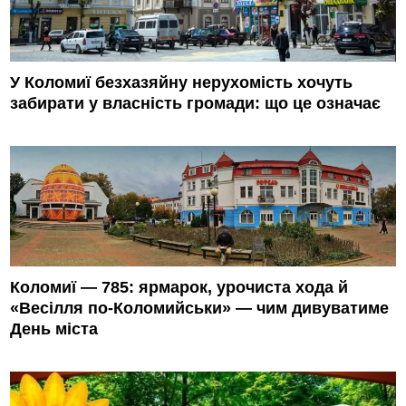
У Коломиї безхазяйну нерухомість хочуть
забирати у власність громади: що це означає
Коломиї — 785: ярмарок, урочиста хода й
«Весілля по-Коломийськи» — чим дивуватиме
День міста