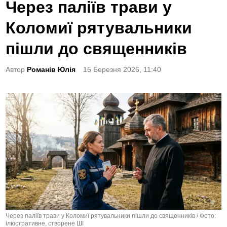
o
Через паліїв трави у
s
Коломиї рятувальники
t
e
пішли до священників
d
Автор
Романів Юлія
15 Березня 2026, 11:40
i
n
Через паліїв трави у Коломиї рятувальники пішли до священників / Фото:
ілюстративне, створене ШІ