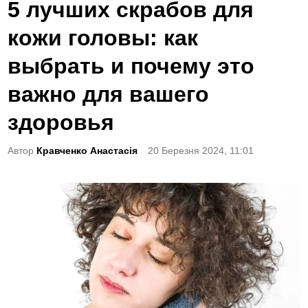
o
5 лучших скрабов для
s
кожи головы: как
t
e
выбрать и почему это
d
важно для вашего
i
n
здоровья
Автор
Кравченко Анастасія
20 Березня 2024, 11:01