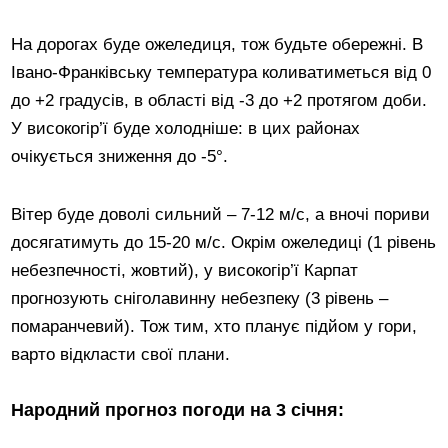
На дорогах буде ожеледиця, тож будьте обережні. В
Івано-Франківську температура коливатиметься від 0
до +2 градусів, в області від -3 до +2 протягом доби.
У високогір’ї буде холодніше: в цих районах
очікується зниження до -5°.
Вітер буде доволі сильний – 7-12 м/с, а вночі пориви
досягатимуть до 15-20 м/с. Окрім ожеледиці (1 рівень
небезпечності, жовтий), у високогір’ї Карпат
прогнозують сніголавинну небезпеку (3 рівень –
помаранчевий). Тож тим, хто планує підйом у гори,
варто відкласти свої плани.
Народний прогноз погоди на 3 січня: