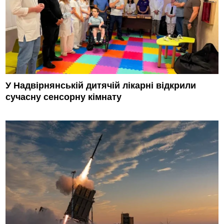
У Надвірнянській дитячій лікарні відкрили
сучасну сенсорну кімнату