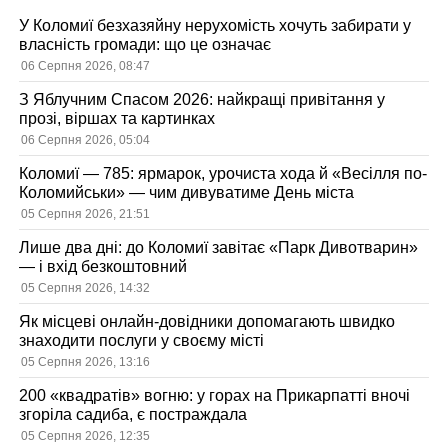
У Коломиї безхазяйну нерухомість хочуть забирати у
власність громади: що це означає
06 Серпня 2026, 08:47
З Яблучним Спасом 2026: найкращі привітання у
прозі, віршах та картинках
06 Серпня 2026, 05:04
Коломиї — 785: ярмарок, урочиста хода й «Весілля по-
Коломийськи» — чим дивуватиме День міста
05 Серпня 2026, 21:51
Лише два дні: до Коломиї завітає «Парк Дивотварин»
— і вхід безкоштовний
05 Серпня 2026, 14:32
Як місцеві онлайн-довідники допомагають швидко
знаходити послуги у своєму місті
05 Серпня 2026, 13:16
200 «квадратів» вогню: у горах на Прикарпатті вночі
згоріла садиба, є постраждала
05 Серпня 2026, 12:35