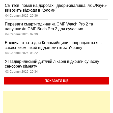
Сміттєві помиї на дорогах і двори-звалища: як «Фаун»
вивозить відходи в Коломиї
04 Серпня 2026, 20:36
Переваги смарт-годинника CMF Watch Pro 2 та
навушників CMF Buds Pro 2 для сучасних
користувачів
04 Серпня 2026, 09:39
Болюча втрата для Коломийщини: попрощаються із
захисником, який віддав життя за Україну
04 Серпня 2026, 08:22
У Надвірнянській дитячій лікарні відкрили сучасну
сенсорну кімнату
03 Серпня 2026, 20:34
ПОКАЗАТИ ЩЕ