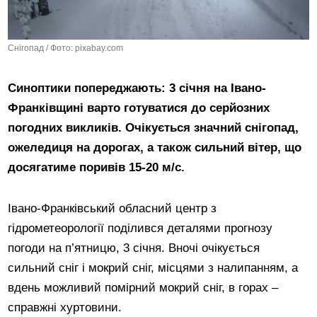
Снігопад / Фото: pixabay.com
Синоптики попереджають: 3 січня на Івано-
Франківщині варто готуватися до серйозних
погодних викликів. Очікується значний снігопад,
ожеледиця на дорогах, а також сильний вітер, що
досягатиме поривів 15-20 м/с.
Івано-Франківський обласний центр з
гідрометеорології поділився деталями прогнозу
погоди на п’ятницю, 3 січня. Вночі очікується
сильний сніг і мокрий сніг, місцями з налипанням, а
вдень можливий помірний мокрий сніг, в горах –
справжні хуртовини.