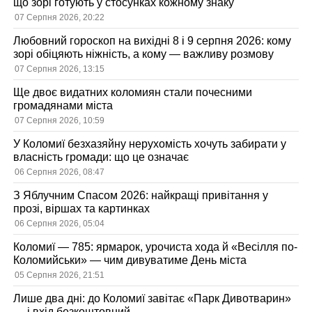
що зорі готують у стосунках кожному знаку
07 Серпня 2026, 20:22
Любовний гороскоп на вихідні 8 і 9 серпня 2026: кому
зорі обіцяють ніжність, а кому — важливу розмову
07 Серпня 2026, 13:15
Ще двоє видатних коломиян стали почесними
громадянами міста
07 Серпня 2026, 10:59
У Коломиї безхазяйну нерухомість хочуть забирати у
власність громади: що це означає
06 Серпня 2026, 08:47
З Яблучним Спасом 2026: найкращі привітання у
прозі, віршах та картинках
06 Серпня 2026, 05:04
Коломиї — 785: ярмарок, урочиста хода й «Весілля по-
Коломийськи» — чим дивуватиме День міста
05 Серпня 2026, 21:51
Лише два дні: до Коломиї завітає «Парк Дивотварин»
— і вхід безкоштовний