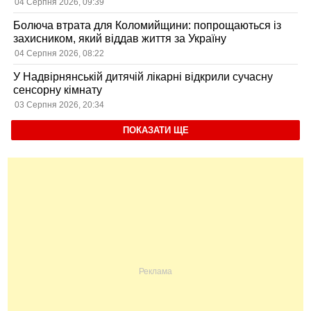
користувачів
04 Серпня 2026, 09:39
Болюча втрата для Коломийщини: попрощаються із
захисником, який віддав життя за Україну
04 Серпня 2026, 08:22
У Надвірнянській дитячій лікарні відкрили сучасну
сенсорну кімнату
03 Серпня 2026, 20:34
ПОКАЗАТИ ЩЕ