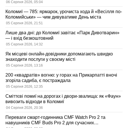
06 Серпня 2026, 05:04
Коломиї — 785: ярмарок, урочиста хода й «Весілля по-
Коломийськи» — чим дивуватиме День міста
05 Серпня 2026, 21:51
Лише два дні: до Коломиї завітає «Парк Дивотварин»
— і вхід безкоштовний
05 Серпня 2026, 14:32
Як місцеві онлайн-довідники допомагають швидко
знаходити послуги у своєму місті
05 Серпня 2026, 13:16
200 «квадратів» вогню: у горах на Прикарпатті вночі
згоріла садиба, є постраждала
05 Серпня 2026, 12:35
Сміттєві помиї на дорогах і двори-звалища: як «Фаун»
вивозить відходи в Коломиї
04 Серпня 2026, 20:36
Переваги смарт-годинника CMF Watch Pro 2 та
навушників CMF Buds Pro 2 для сучасних