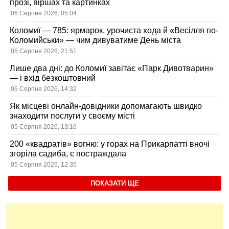
прозі, віршах та картинках
06 Серпня 2026, 05:04
Коломиї — 785: ярмарок, урочиста хода й «Весілля по-
Коломийськи» — чим дивуватиме День міста
05 Серпня 2026, 21:51
Лише два дні: до Коломиї завітає «Парк Дивотварин»
— і вхід безкоштовний
05 Серпня 2026, 14:32
Як місцеві онлайн-довідники допомагають швидко
знаходити послуги у своєму місті
05 Серпня 2026, 13:16
200 «квадратів» вогню: у горах на Прикарпатті вночі
згоріла садиба, є постраждала
05 Серпня 2026, 12:35
ПОКАЗАТИ ЩЕ