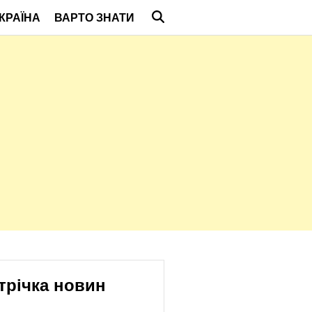
КРАЇНА
ВАРТО ЗНАТИ
трічка новин