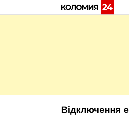
Skip
to
content
Відключення е