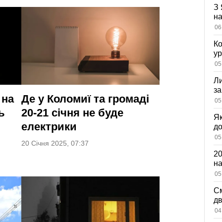
З 
на
ві
06
Ко
ур
К
05
ди
Ли
за
 на
Де у Коломиї та громаді
вх
05
ь
20-21 січня не буде
Як
електрики
д
зн
05
20 Січня 2025, 07:37
мі
20
на
са
05
См
дв
ви
04