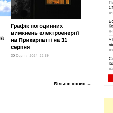
Пе
CM
на
04
дл
Бо
Графік погодинних
К
із
вимкнень електроенергії
04
жи
ла
на Прикарпатті на 31
У 
лі
серпня
се
03
30 Серпня 2024, 22:39
Св
Ко
пл
03
с
Більше новин →