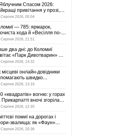
Яблучним Спасом 2026:
йкращі привітання у прозі,
ршах та картинках
 Серпня 2026, 05:04
ломиї — 785: ярмарок,
очиста хода й «Весілля по-
оломийськи» — чим
 Серпня 2026, 21:51
вуватиме День міста
ше два дні: до Коломиї
вітає «Парк Дивотварин» — і
ід безкоштовний
 Серпня 2026, 14:32
 місцеві онлайн-довідники
опомагають швидко
аходити послуги у своєму
 Серпня 2026, 13:16
сті
0 «квадратів» вогню: у горах
 Прикарпатті вночі згоріла
диба, є постраждала
 Серпня 2026, 12:35
іттєві помиї на дорогах і
ори-звалища: як «Фаун»
возить відходи в Коломиї
 Серпня 2026, 20:36