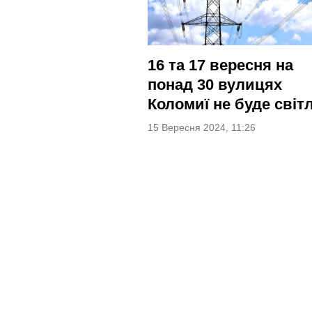
16 та 17 вересня на
понад 30 вулицях
Коломиї не буде світ
15 Вересня 2024, 11:26
Навігація
за
записами