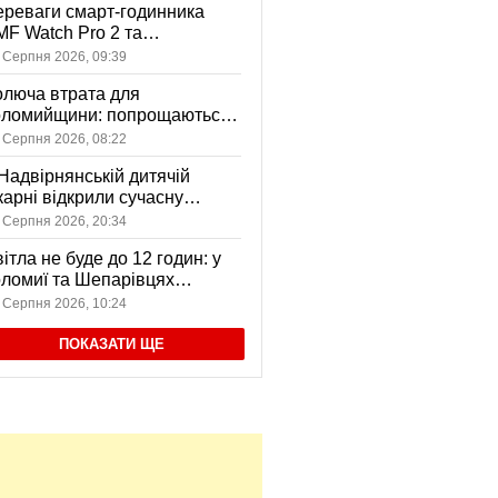
реваги смарт-годинника
F Watch Pro 2 та
вушників CMF Buds Pro 2
 Серпня 2026, 09:39
я сучасних користувачів
люча втрата для
оломийщини: попрощаються
 захисником, який віддав
 Серпня 2026, 08:22
ття за Україну
Надвірнянській дитячій
карні відкрили сучасну
нсорну кімнату
 Серпня 2026, 20:34
ітла не буде до 12 годин: у
ломиї та Шепарівцях
анові відключення 3-5
 Серпня 2026, 10:24
ерпня
ПОКАЗАТИ ЩЕ