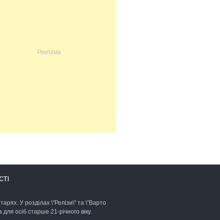
СТІ
арях. У розділах \"Релізи\" та \"Варто
для осіб старше 21-річного віку.