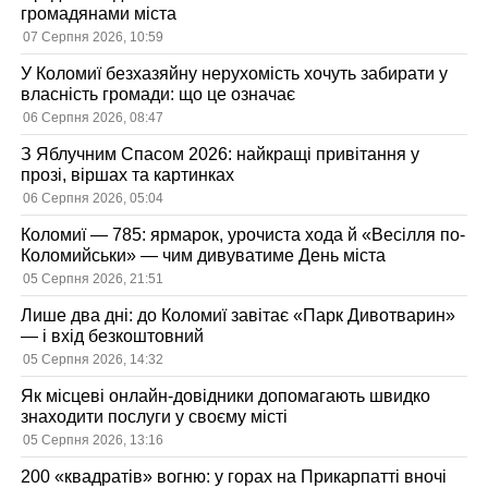
громадянами міста
07 Серпня 2026, 10:59
У Коломиї безхазяйну нерухомість хочуть забирати у
власність громади: що це означає
06 Серпня 2026, 08:47
З Яблучним Спасом 2026: найкращі привітання у
прозі, віршах та картинках
06 Серпня 2026, 05:04
Коломиї — 785: ярмарок, урочиста хода й «Весілля по-
Коломийськи» — чим дивуватиме День міста
05 Серпня 2026, 21:51
Лише два дні: до Коломиї завітає «Парк Дивотварин»
— і вхід безкоштовний
05 Серпня 2026, 14:32
Як місцеві онлайн-довідники допомагають швидко
знаходити послуги у своєму місті
05 Серпня 2026, 13:16
200 «квадратів» вогню: у горах на Прикарпатті вночі