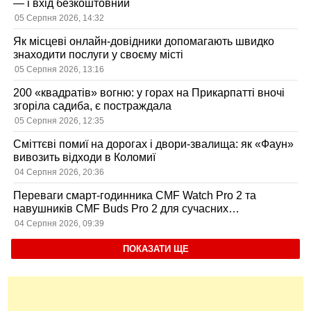
— і вхід безкоштовний
05 Серпня 2026, 14:32
Як місцеві онлайн-довідники допомагають швидко
знаходити послуги у своєму місті
05 Серпня 2026, 13:16
200 «квадратів» вогню: у горах на Прикарпатті вночі
згоріла садиба, є постраждала
05 Серпня 2026, 12:35
Сміттєві помиї на дорогах і двори-звалища: як «Фаун»
вивозить відходи в Коломиї
04 Серпня 2026, 20:36
Переваги смарт-годинника CMF Watch Pro 2 та
навушників CMF Buds Pro 2 для сучасних
користувачів
04 Серпня 2026, 09:39
ПОКАЗАТИ ЩЕ