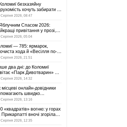
Коломиї безхазяйну
рухомість хочуть забирати у
асність громади: що це
 Серпня 2026, 08:47
начає
Яблучним Спасом 2026:
йкращі привітання у прозі,
ршах та картинках
 Серпня 2026, 05:04
ломиї — 785: ярмарок,
очиста хода й «Весілля по-
оломийськи» — чим
 Серпня 2026, 21:51
вуватиме День міста
ше два дні: до Коломиї
вітає «Парк Дивотварин» — і
ід безкоштовний
 Серпня 2026, 14:32
 місцеві онлайн-довідники
опомагають швидко
аходити послуги у своєму
 Серпня 2026, 13:16
сті
0 «квадратів» вогню: у горах
 Прикарпатті вночі згоріла
диба, є постраждала
 Серпня 2026, 12:35