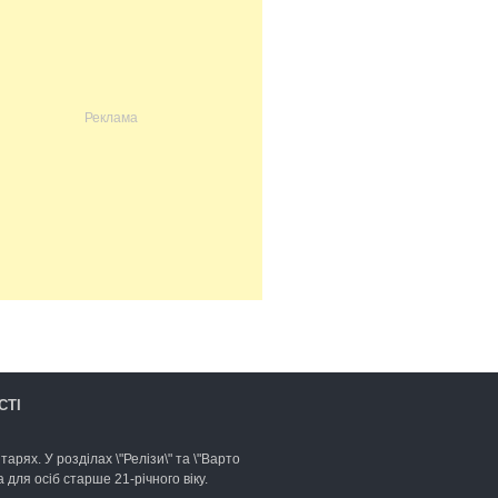
СТІ
арях. У розділах \"Релізи\" та \"Варто
для осіб старше 21-річного віку.