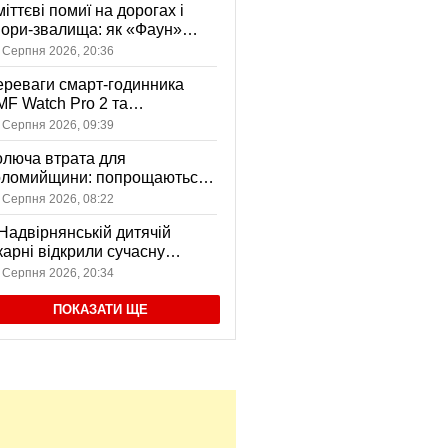
іттєві помиї на дорогах і
ори-звалища: як «Фаун»
возить відходи в Коломиї
 Серпня 2026, 20:36
реваги смарт-годинника
F Watch Pro 2 та
вушників CMF Buds Pro 2
 Серпня 2026, 09:39
я сучасних користувачів
люча втрата для
оломийщини: попрощаються
 захисником, який віддав
 Серпня 2026, 08:22
ття за Україну
Надвірнянській дитячій
карні відкрили сучасну
нсорну кімнату
 Серпня 2026, 20:34
ПОКАЗАТИ ЩЕ