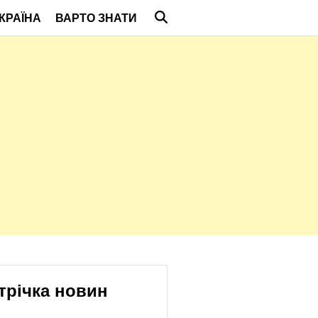
КРАЇНА
ВАРТО ЗНАТИ
трічка новин