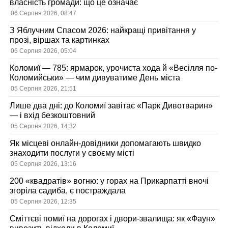
власність громади: що це означає
06 Серпня 2026, 08:47
З Яблучним Спасом 2026: найкращі привітання у
прозі, віршах та картинках
06 Серпня 2026, 05:04
Коломиї — 785: ярмарок, урочиста хода й «Весілля по-
Коломийськи» — чим дивуватиме День міста
05 Серпня 2026, 21:51
Лише два дні: до Коломиї завітає «Парк Дивотварин»
— і вхід безкоштовний
05 Серпня 2026, 14:32
Як місцеві онлайн-довідники допомагають швидко
знаходити послуги у своєму місті
05 Серпня 2026, 13:16
200 «квадратів» вогню: у горах на Прикарпатті вночі
згоріла садиба, є постраждала
05 Серпня 2026, 12:35
Сміттєві помиї на дорогах і двори-звалища: як «Фаун»