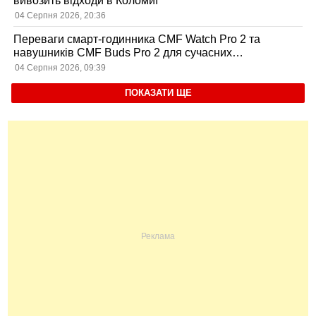
вивозить відходи в Коломиї
04 Серпня 2026, 20:36
Переваги смарт-годинника CMF Watch Pro 2 та
навушників CMF Buds Pro 2 для сучасних
користувачів
04 Серпня 2026, 09:39
ПОКАЗАТИ ЩЕ