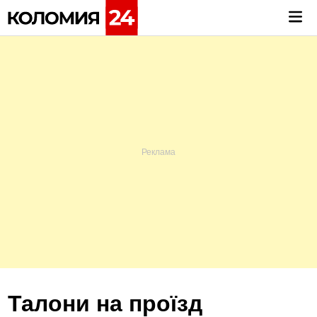
Skip
Mai
to
Me
content
Талони на проїзд