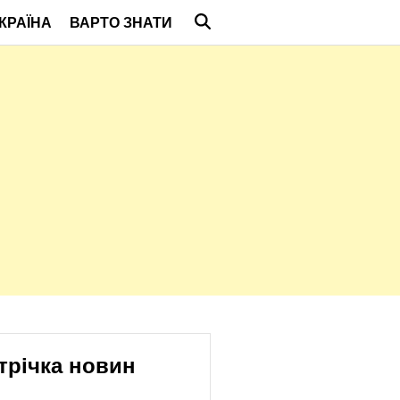
КРАЇНА
ВАРТО ЗНАТИ
трічка новин