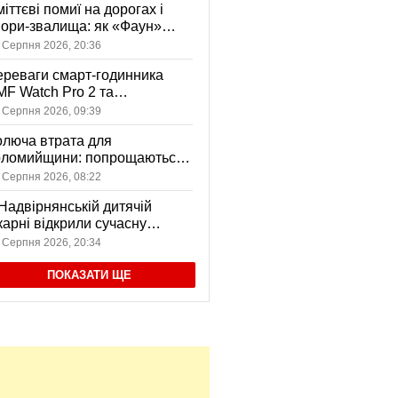
іттєві помиї на дорогах і
ори-звалища: як «Фаун»
возить відходи в Коломиї
 Серпня 2026, 20:36
реваги смарт-годинника
F Watch Pro 2 та
вушників CMF Buds Pro 2
 Серпня 2026, 09:39
я сучасних користувачів
люча втрата для
оломийщини: попрощаються
 захисником, який віддав
 Серпня 2026, 08:22
ття за Україну
Надвірнянській дитячій
карні відкрили сучасну
нсорну кімнату
 Серпня 2026, 20:34
ПОКАЗАТИ ЩЕ