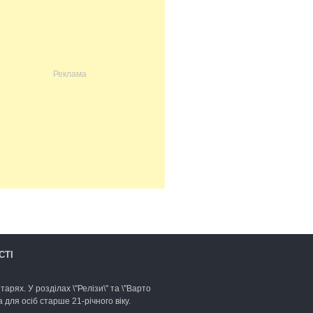
СТІ
арях. У розділах \"Релізи\" та \"Варто
для осіб старше 21-річного віку.