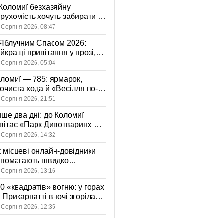
Коломиї безхазяйну
рухомість хочуть забирати у
асність громади: що це
 Серпня 2026, 08:47
начає
Яблучним Спасом 2026:
йкращі привітання у прозі,
ршах та картинках
 Серпня 2026, 05:04
ломиї — 785: ярмарок,
очиста хода й «Весілля по-
оломийськи» — чим
 Серпня 2026, 21:51
вуватиме День міста
ше два дні: до Коломиї
вітає «Парк Дивотварин» — і
ід безкоштовний
 Серпня 2026, 14:32
 місцеві онлайн-довідники
опомагають швидко
аходити послуги у своєму
 Серпня 2026, 13:16
сті
0 «квадратів» вогню: у горах
 Прикарпатті вночі згоріла
диба, є постраждала
 Серпня 2026, 12:35