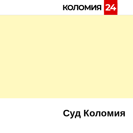
Skip
to
content
Суд Коломия