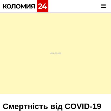
Skip
Mai
to
Me
content
Смертність від COVID-19