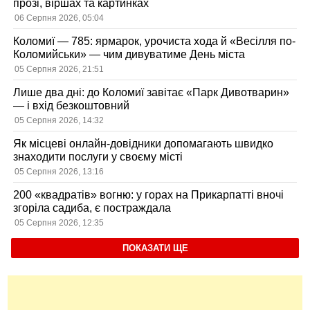
прозі, віршах та картинках
06 Серпня 2026, 05:04
Коломиї — 785: ярмарок, урочиста хода й «Весілля по-
Коломийськи» — чим дивуватиме День міста
05 Серпня 2026, 21:51
Лише два дні: до Коломиї завітає «Парк Дивотварин»
— і вхід безкоштовний
05 Серпня 2026, 14:32
Як місцеві онлайн-довідники допомагають швидко
знаходити послуги у своєму місті
05 Серпня 2026, 13:16
200 «квадратів» вогню: у горах на Прикарпатті вночі
згоріла садиба, є постраждала
05 Серпня 2026, 12:35
ПОКАЗАТИ ЩЕ