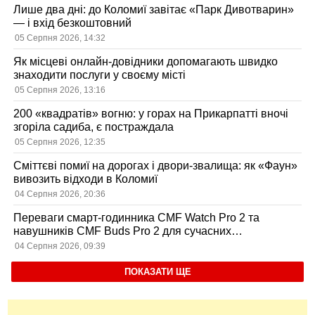
Лише два дні: до Коломиї завітає «Парк Дивотварин»
— і вхід безкоштовний
05 Серпня 2026, 14:32
Як місцеві онлайн-довідники допомагають швидко
знаходити послуги у своєму місті
05 Серпня 2026, 13:16
200 «квадратів» вогню: у горах на Прикарпатті вночі
згоріла садиба, є постраждала
05 Серпня 2026, 12:35
Сміттєві помиї на дорогах і двори-звалища: як «Фаун»
вивозить відходи в Коломиї
04 Серпня 2026, 20:36
Переваги смарт-годинника CMF Watch Pro 2 та
навушників CMF Buds Pro 2 для сучасних
користувачів
04 Серпня 2026, 09:39
ПОКАЗАТИ ЩЕ