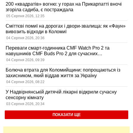
200 «квадратів» вогню: у горах на Прикарпатті вночі
згоріла садиба, є постраждала
05 Серпня 2026, 12:35
Сміттєві помиї на дорогах і двори-звалища: як «Фаун»
вивозить відходи в Коломиї
04 Серпня 2026, 20:36
Переваги смарт-годинника CMF Watch Pro 2 та
навушників CMF Buds Pro 2 для сучасних
користувачів
04 Серпня 2026, 09:39
Болюча втрата для Коломийщини: попрощаються із
захисником, який віддав життя за Україну
04 Серпня 2026, 08:22
У Надвірнянській дитячій лікарні відкрили сучасну
сенсорну кімнату
03 Серпня 2026, 20:34
ПОКАЗАТИ ЩЕ