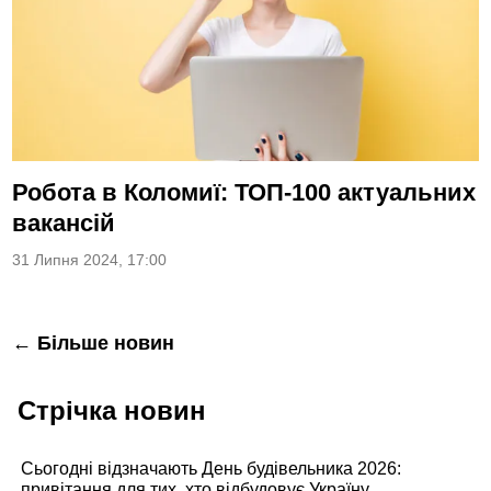
Робота в Коломиї: ТОП-100 актуальних
вакансій
31 Липня 2024, 17:00
Навігація
← Більше новин
за
Стрічка новин
записами
Сьогодні відзначають День будівельника 2026:
привітання для тих, хто відбудовує Україну