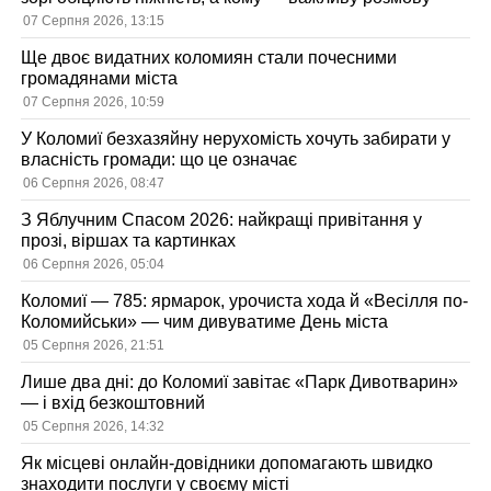
07 Серпня 2026, 13:15
Ще двоє видатних коломиян стали почесними
громадянами міста
07 Серпня 2026, 10:59
У Коломиї безхазяйну нерухомість хочуть забирати у
власність громади: що це означає
06 Серпня 2026, 08:47
З Яблучним Спасом 2026: найкращі привітання у
прозі, віршах та картинках
06 Серпня 2026, 05:04
Коломиї — 785: ярмарок, урочиста хода й «Весілля по-
Коломийськи» — чим дивуватиме День міста
05 Серпня 2026, 21:51
Лише два дні: до Коломиї завітає «Парк Дивотварин»
— і вхід безкоштовний
05 Серпня 2026, 14:32
Як місцеві онлайн-довідники допомагають швидко
знаходити послуги у своєму місті