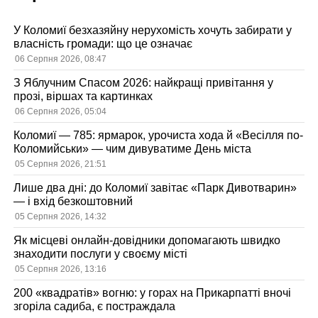
У Коломиї безхазяйну нерухомість хочуть забирати у
власність громади: що це означає
06 Серпня 2026, 08:47
З Яблучним Спасом 2026: найкращі привітання у
прозі, віршах та картинках
06 Серпня 2026, 05:04
Коломиї — 785: ярмарок, урочиста хода й «Весілля по-
Коломийськи» — чим дивуватиме День міста
05 Серпня 2026, 21:51
Лише два дні: до Коломиї завітає «Парк Дивотварин»
— і вхід безкоштовний
05 Серпня 2026, 14:32
Як місцеві онлайн-довідники допомагають швидко
знаходити послуги у своєму місті
05 Серпня 2026, 13:16
200 «квадратів» вогню: у горах на Прикарпатті вночі
згоріла садиба, є постраждала