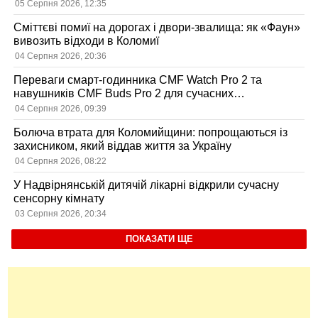
05 Серпня 2026, 12:35
Сміттєві помиї на дорогах і двори-звалища: як «Фаун»
вивозить відходи в Коломиї
04 Серпня 2026, 20:36
Переваги смарт-годинника CMF Watch Pro 2 та
навушників CMF Buds Pro 2 для сучасних
користувачів
04 Серпня 2026, 09:39
Болюча втрата для Коломийщини: попрощаються із
захисником, який віддав життя за Україну
04 Серпня 2026, 08:22
У Надвірнянській дитячій лікарні відкрили сучасну
сенсорну кімнату
03 Серпня 2026, 20:34
ПОКАЗАТИ ЩЕ