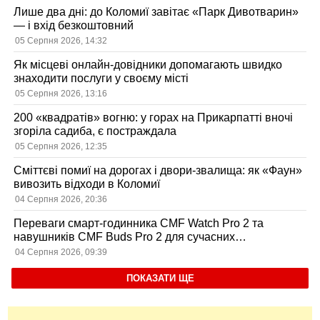
Лише два дні: до Коломиї завітає «Парк Дивотварин»
— і вхід безкоштовний
05 Серпня 2026, 14:32
Як місцеві онлайн-довідники допомагають швидко
знаходити послуги у своєму місті
05 Серпня 2026, 13:16
200 «квадратів» вогню: у горах на Прикарпатті вночі
згоріла садиба, є постраждала
05 Серпня 2026, 12:35
Сміттєві помиї на дорогах і двори-звалища: як «Фаун»
вивозить відходи в Коломиї
04 Серпня 2026, 20:36
Переваги смарт-годинника CMF Watch Pro 2 та
навушників CMF Buds Pro 2 для сучасних
користувачів
04 Серпня 2026, 09:39
ПОКАЗАТИ ЩЕ