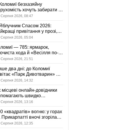
Коломиї безхазяйну
рухомість хочуть забирати у
асність громади: що це
 Серпня 2026, 08:47
начає
Яблучним Спасом 2026:
йкращі привітання у прозі,
ршах та картинках
 Серпня 2026, 05:04
ломиї — 785: ярмарок,
очиста хода й «Весілля по-
оломийськи» — чим
 Серпня 2026, 21:51
вуватиме День міста
ше два дні: до Коломиї
вітає «Парк Дивотварин» — і
ід безкоштовний
 Серпня 2026, 14:32
 місцеві онлайн-довідники
опомагають швидко
аходити послуги у своєму
 Серпня 2026, 13:16
сті
0 «квадратів» вогню: у горах
 Прикарпатті вночі згоріла
диба, є постраждала
 Серпня 2026, 12:35