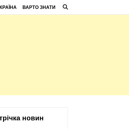
КРАЇНА
ВАРТО ЗНАТИ
трічка новин