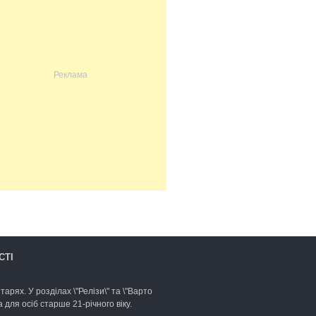
СТІ
арях. У розділах \"Релізи\" та \"Варто
для осіб старше 21-річного віку.