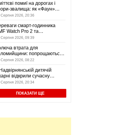
іттєві помиї на дорогах і
ори-звалища: як «Фаун»
возить відходи в Коломиї
 Серпня 2026, 20:36
реваги смарт-годинника
F Watch Pro 2 та
вушників CMF Buds Pro 2
 Серпня 2026, 09:39
я сучасних користувачів
люча втрата для
оломийщини: попрощаються
 захисником, який віддав
 Серпня 2026, 08:22
ття за Україну
Надвірнянській дитячій
карні відкрили сучасну
нсорну кімнату
 Серпня 2026, 20:34
ПОКАЗАТИ ЩЕ