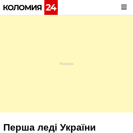
Skip
Mai
to
Me
content
Перша леді України