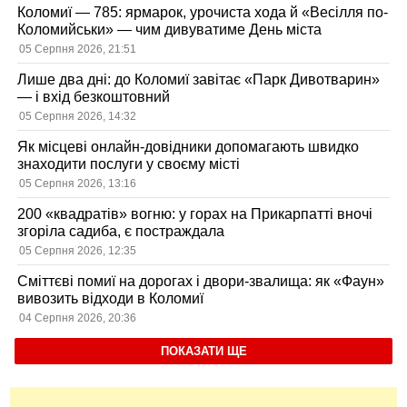
Коломиї — 785: ярмарок, урочиста хода й «Весілля по-
Коломийськи» — чим дивуватиме День міста
05 Серпня 2026, 21:51
Лише два дні: до Коломиї завітає «Парк Дивотварин»
— і вхід безкоштовний
05 Серпня 2026, 14:32
Як місцеві онлайн-довідники допомагають швидко
знаходити послуги у своєму місті
05 Серпня 2026, 13:16
200 «квадратів» вогню: у горах на Прикарпатті вночі
згоріла садиба, є постраждала
05 Серпня 2026, 12:35
Сміттєві помиї на дорогах і двори-звалища: як «Фаун»
вивозить відходи в Коломиї
04 Серпня 2026, 20:36
ПОКАЗАТИ ЩЕ