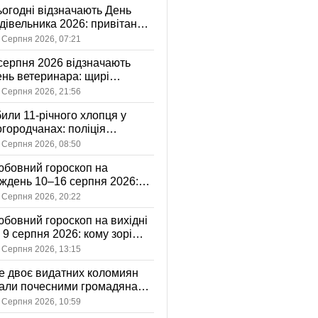
огодні відзначають День
дівельника 2026: привітання
я тих, хто відбудовує Україну
 Серпня 2026, 07:21
серпня 2026 відзначають
нь ветеринара: щирі
ивітання, картинки та
 Серпня 2026, 21:56
стівки
или 11-річного хлопця у
городчанах: поліція
становлює обставини ДТП
 Серпня 2026, 08:50
бовний гороскоп на
ждень 10–16 серпня 2026:
 зорі готують у стосунках
 Серпня 2026, 20:22
жному знаку
бовний гороскоп на вихідні
і 9 серпня 2026: кому зорі
іцяють ніжність, а кому —
 Серпня 2026, 13:15
ажливу розмову
 двоє видатних коломиян
тали почесними громадянами
ста
 Серпня 2026, 10:59