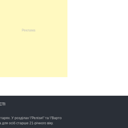
СТІ
арях. У розділах \"Релізи\" та \"Варто
для осіб старше 21-річного віку.