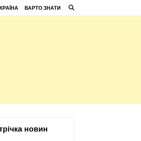
КРАЇНА
ВАРТО ЗНАТИ
трічка новин