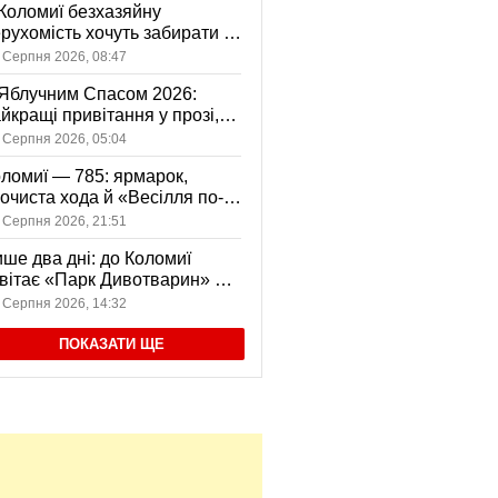
Коломиї безхазяйну
рухомість хочуть забирати у
асність громади: що це
 Серпня 2026, 08:47
начає
Яблучним Спасом 2026:
йкращі привітання у прозі,
ршах та картинках
 Серпня 2026, 05:04
ломиї — 785: ярмарок,
очиста хода й «Весілля по-
оломийськи» — чим
 Серпня 2026, 21:51
вуватиме День міста
ше два дні: до Коломиї
вітає «Парк Дивотварин» — і
ід безкоштовний
 Серпня 2026, 14:32
ПОКАЗАТИ ЩЕ