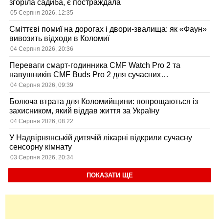
згоріла садиба, є постраждала
05 Серпня 2026, 12:35
Сміттєві помиї на дорогах і двори-звалища: як «Фаун»
вивозить відходи в Коломиї
04 Серпня 2026, 20:36
Переваги смарт-годинника CMF Watch Pro 2 та
навушників CMF Buds Pro 2 для сучасних
користувачів
04 Серпня 2026, 09:39
Болюча втрата для Коломийщини: попрощаються із
захисником, який віддав життя за Україну
04 Серпня 2026, 08:22
У Надвірнянській дитячій лікарні відкрили сучасну
сенсорну кімнату
03 Серпня 2026, 20:34
ПОКАЗАТИ ЩЕ