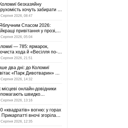
Коломиї безхазяйну
рухомість хочуть забирати у
асність громади: що це
 Серпня 2026, 08:47
начає
Яблучним Спасом 2026:
йкращі привітання у прозі,
ршах та картинках
 Серпня 2026, 05:04
ломиї — 785: ярмарок,
очиста хода й «Весілля по-
оломийськи» — чим
 Серпня 2026, 21:51
вуватиме День міста
ше два дні: до Коломиї
вітає «Парк Дивотварин» — і
ід безкоштовний
 Серпня 2026, 14:32
 місцеві онлайн-довідники
опомагають швидко
аходити послуги у своєму
 Серпня 2026, 13:16
сті
0 «квадратів» вогню: у горах
 Прикарпатті вночі згоріла
диба, є постраждала
 Серпня 2026, 12:35