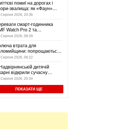
іттєві помиї на дорогах і
ори-звалища: як «Фаун»
возить відходи в Коломиї
 Серпня 2026, 20:36
реваги смарт-годинника
F Watch Pro 2 та
вушників CMF Buds Pro 2
 Серпня 2026, 09:39
я сучасних користувачів
люча втрата для
оломийщини: попрощаються
 захисником, який віддав
 Серпня 2026, 08:22
ття за Україну
Надвірнянській дитячій
карні відкрили сучасну
нсорну кімнату
 Серпня 2026, 20:34
ПОКАЗАТИ ЩЕ