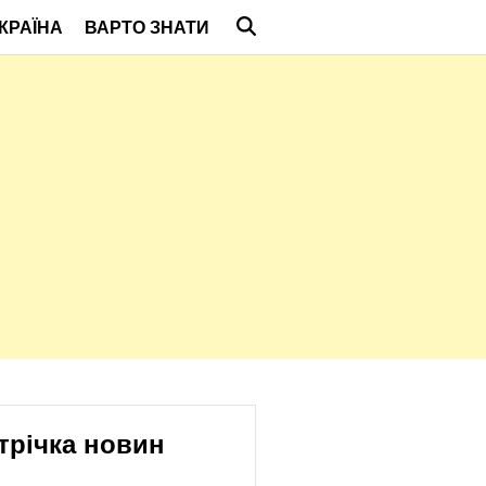
КРАЇНА
ВАРТО ЗНАТИ
трічка новин