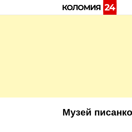
Skip
to
content
Музей писанко