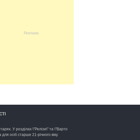
СТІ
арях. У розділах \"Релізи\" та \"Варто
для осіб старше 21-річного віку.