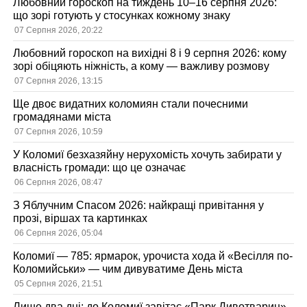
Любовний гороскоп на тиждень 10–16 серпня 2026:
що зорі готують у стосунках кожному знаку
07 Серпня 2026, 20:22
Любовний гороскоп на вихідні 8 і 9 серпня 2026: кому
зорі обіцяють ніжність, а кому — важливу розмову
07 Серпня 2026, 13:15
Ще двоє видатних коломиян стали почесними
громадянами міста
07 Серпня 2026, 10:59
У Коломиї безхазяйну нерухомість хочуть забирати у
власність громади: що це означає
06 Серпня 2026, 08:47
З Яблучним Спасом 2026: найкращі привітання у
прозі, віршах та картинках
06 Серпня 2026, 05:04
Коломиї — 785: ярмарок, урочиста хода й «Весілля по-
Коломийськи» — чим дивуватиме День міста
05 Серпня 2026, 21:51
Лише два дні: до Коломиї завітає «Парк Дивотварин»