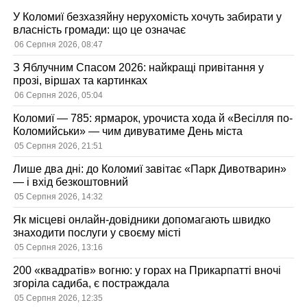
У Коломиї безхазяйну нерухомість хочуть забирати у
власність громади: що це означає
06 Серпня 2026, 08:47
З Яблучним Спасом 2026: найкращі привітання у
прозі, віршах та картинках
06 Серпня 2026, 05:04
Коломиї — 785: ярмарок, урочиста хода й «Весілля по-
Коломийськи» — чим дивуватиме День міста
05 Серпня 2026, 21:51
Лише два дні: до Коломиї завітає «Парк Дивотварин»
— і вхід безкоштовний
05 Серпня 2026, 14:32
Як місцеві онлайн-довідники допомагають швидко
знаходити послуги у своєму місті
05 Серпня 2026, 13:16
200 «квадратів» вогню: у горах на Прикарпатті вночі
згоріла садиба, є постраждала
05 Серпня 2026, 12:35