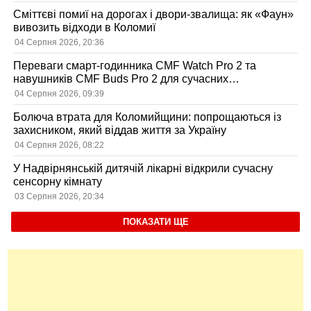
Сміттєві помиї на дорогах і двори-звалища: як «Фаун»
вивозить відходи в Коломиї
04 Серпня 2026, 20:36
Переваги смарт-годинника CMF Watch Pro 2 та
навушників CMF Buds Pro 2 для сучасних
користувачів
04 Серпня 2026, 09:39
Болюча втрата для Коломийщини: попрощаються із
захисником, який віддав життя за Україну
04 Серпня 2026, 08:22
У Надвірнянській дитячій лікарні відкрили сучасну
сенсорну кімнату
03 Серпня 2026, 20:34
ПОКАЗАТИ ЩЕ