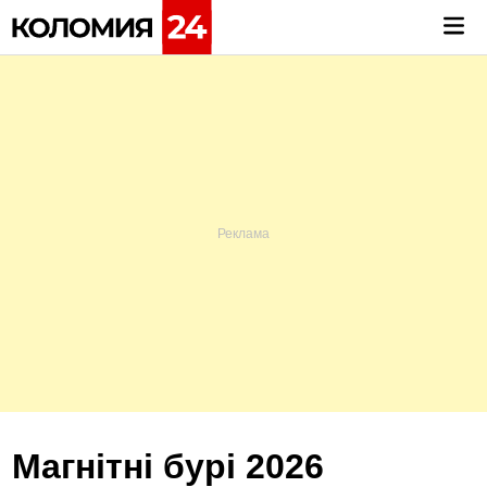
Skip
Mai
to
Me
content
Магнітні бурі 2026