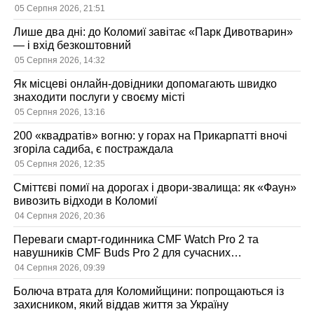
05 Серпня 2026, 21:51
Лише два дні: до Коломиї завітає «Парк Дивотварин»
— і вхід безкоштовний
05 Серпня 2026, 14:32
Як місцеві онлайн-довідники допомагають швидко
знаходити послуги у своєму місті
05 Серпня 2026, 13:16
200 «квадратів» вогню: у горах на Прикарпатті вночі
згоріла садиба, є постраждала
05 Серпня 2026, 12:35
Сміттєві помиї на дорогах і двори-звалища: як «Фаун»
вивозить відходи в Коломиї
04 Серпня 2026, 20:36
Переваги смарт-годинника CMF Watch Pro 2 та
навушників CMF Buds Pro 2 для сучасних
користувачів
04 Серпня 2026, 09:39
Болюча втрата для Коломийщини: попрощаються із
захисником, який віддав життя за Україну