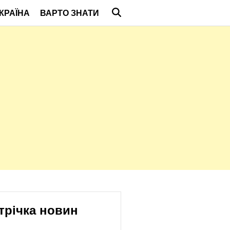
КРАЇНА
ВАРТО ЗНАТИ
трічка новин