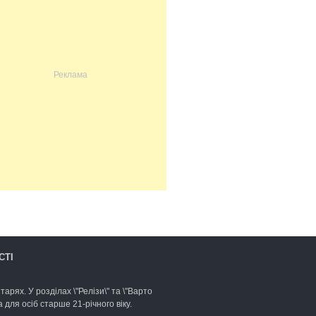
СТІ
арях. У розділах \"Релізи\" та \"Варто
для осіб старше 21-річного віку.