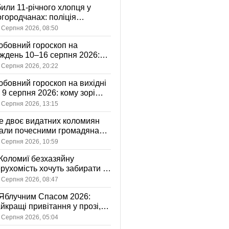
или 11-річного хлопця у
городчанах: поліція
становлює обставини ДТП
 Серпня 2026, 08:50
бовний гороскоп на
ждень 10–16 серпня 2026:
 зорі готують у стосунках
 Серпня 2026, 20:22
жному знаку
бовний гороскоп на вихідні
і 9 серпня 2026: кому зорі
іцяють ніжність, а кому —
 Серпня 2026, 13:15
ажливу розмову
 двоє видатних коломиян
тали почесними громадянами
ста
 Серпня 2026, 10:59
Коломиї безхазяйну
рухомість хочуть забирати у
асність громади: що це
 Серпня 2026, 08:47
начає
Яблучним Спасом 2026:
йкращі привітання у прозі,
ршах та картинках
 Серпня 2026, 05:04