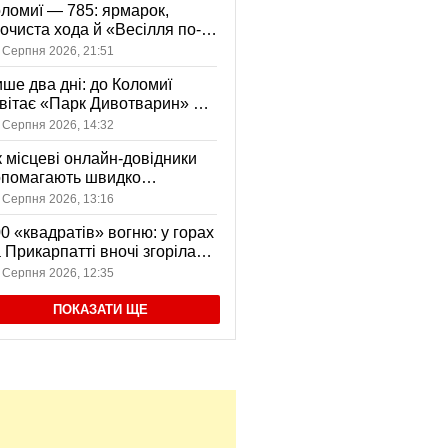
ломиї — 785: ярмарок,
очиста хода й «Весілля по-
оломийськи» — чим
 Серпня 2026, 21:51
вуватиме День міста
ше два дні: до Коломиї
вітає «Парк Дивотварин» — і
ід безкоштовний
 Серпня 2026, 14:32
 місцеві онлайн-довідники
опомагають швидко
аходити послуги у своєму
 Серпня 2026, 13:16
сті
0 «квадратів» вогню: у горах
 Прикарпатті вночі згоріла
диба, є постраждала
 Серпня 2026, 12:35
ПОКАЗАТИ ЩЕ