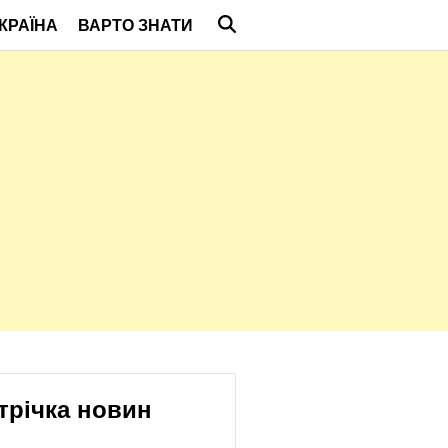
КРАЇНА
ВАРТО ЗНАТИ
трічка новин