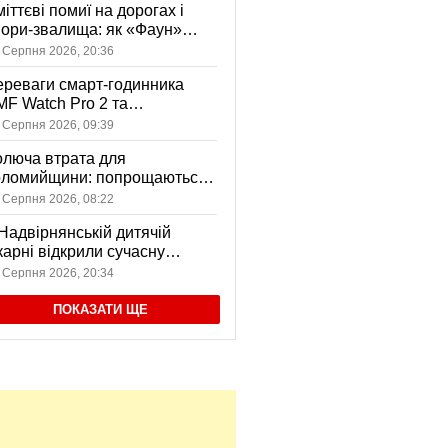
іттєві помиї на дорогах і
ори-звалища: як «Фаун»
возить відходи в Коломиї
 Серпня 2026, 20:36
реваги смарт-годинника
F Watch Pro 2 та
вушників CMF Buds Pro 2
 Серпня 2026, 09:39
я сучасних користувачів
люча втрата для
оломийщини: попрощаються
 захисником, який віддав
 Серпня 2026, 08:22
ття за Україну
Надвірнянській дитячій
карні відкрили сучасну
нсорну кімнату
 Серпня 2026, 20:34
ПОКАЗАТИ ЩЕ