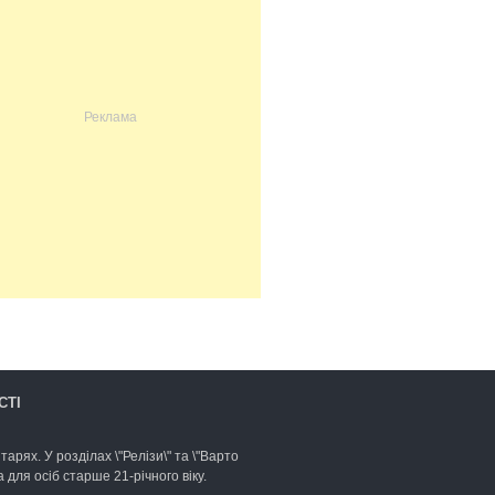
СТІ
арях. У розділах \"Релізи\" та \"Варто
для осіб старше 21-річного віку.