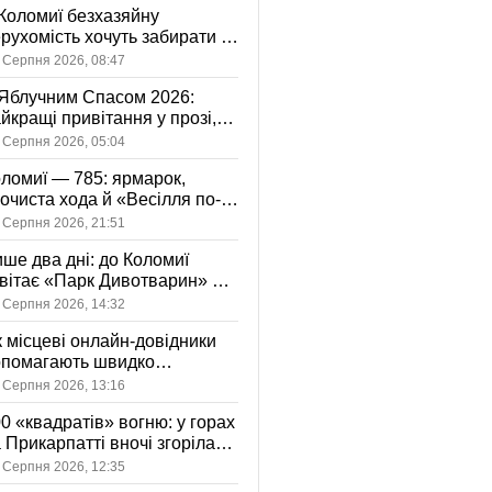
Коломиї безхазяйну
рухомість хочуть забирати у
асність громади: що це
 Серпня 2026, 08:47
начає
Яблучним Спасом 2026:
йкращі привітання у прозі,
ршах та картинках
 Серпня 2026, 05:04
ломиї — 785: ярмарок,
очиста хода й «Весілля по-
оломийськи» — чим
 Серпня 2026, 21:51
вуватиме День міста
ше два дні: до Коломиї
вітає «Парк Дивотварин» — і
ід безкоштовний
 Серпня 2026, 14:32
 місцеві онлайн-довідники
опомагають швидко
аходити послуги у своєму
 Серпня 2026, 13:16
сті
0 «квадратів» вогню: у горах
 Прикарпатті вночі згоріла
диба, є постраждала
 Серпня 2026, 12:35