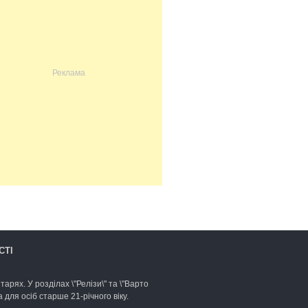
СТІ
арях. У розділах \"Релізи\" та \"Варто
для осіб старше 21-річного віку.