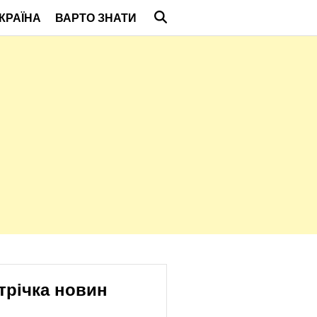
КРАЇНА
ВАРТО ЗНАТИ
трічка новин