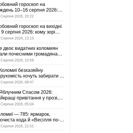
бовний гороскоп на
ждень 10–16 серпня 2026:
 зорі готують у стосунках
 Серпня 2026, 20:22
жному знаку
бовний гороскоп на вихідні
і 9 серпня 2026: кому зорі
іцяють ніжність, а кому —
 Серпня 2026, 13:15
ажливу розмову
 двоє видатних коломиян
тали почесними громадянами
ста
 Серпня 2026, 10:59
Коломиї безхазяйну
рухомість хочуть забирати у
асність громади: що це
 Серпня 2026, 08:47
начає
Яблучним Спасом 2026:
йкращі привітання у прозі,
ршах та картинках
 Серпня 2026, 05:04
ломиї — 785: ярмарок,
очиста хода й «Весілля по-
оломийськи» — чим
 Серпня 2026, 21:51
вуватиме День міста