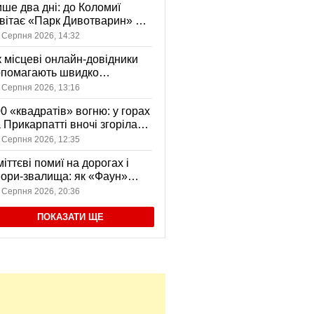
ше два дні: до Коломиї
вітає «Парк Дивотварин» — і
ід безкоштовний
 Серпня 2026, 14:32
 місцеві онлайн-довідники
опомагають швидко
аходити послуги у своєму
 Серпня 2026, 13:16
сті
0 «квадратів» вогню: у горах
 Прикарпатті вночі згоріла
диба, є постраждала
 Серпня 2026, 12:35
іттєві помиї на дорогах і
ори-звалища: як «Фаун»
возить відходи в Коломиї
 Серпня 2026, 20:36
ПОКАЗАТИ ЩЕ