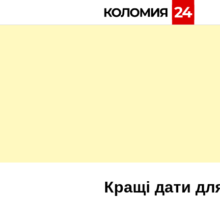
Skip
to
content
Кращі дати дл