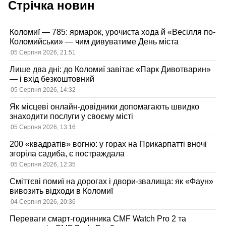
Стрічка новин
Коломиї — 785: ярмарок, урочиста хода й «Весілля по-
Коломийськи» — чим дивуватиме День міста
05 Серпня 2026, 21:51
Лише два дні: до Коломиї завітає «Парк Дивотварин»
— і вхід безкоштовний
05 Серпня 2026, 14:32
Як місцеві онлайн-довідники допомагають швидко
знаходити послуги у своєму місті
05 Серпня 2026, 13:16
200 «квадратів» вогню: у горах на Прикарпатті вночі
згоріла садиба, є постраждала
05 Серпня 2026, 12:35
Сміттєві помиї на дорогах і двори-звалища: як «Фаун»
вивозить відходи в Коломиї
04 Серпня 2026, 20:36
Переваги смарт-годинника CMF Watch Pro 2 та