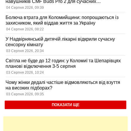
навушників CMF Buds Pro 2 для сучасних
користувачів
04 Серпня 2026, 09:39
Болюча втрата для Коломийщини: попрощаються із
захисником, який віддав життя за Україну
04 Серпня 2026, 08:22
У Надвірнянській дитячій лікарні відкрили сучасну
сенсорну кімнату
03 Серпня 2026, 20:34
Світла не буде до 12 годин: у Коломиї та Шепарівцях
планові відключення 3-5 серпня
03 Серпня 2026, 10:24
Чому жінки дедалі частіше відмовляються від взуття
на високих підборах?
03 Серпня 2026, 09:35
ПОКАЗАТИ ЩЕ