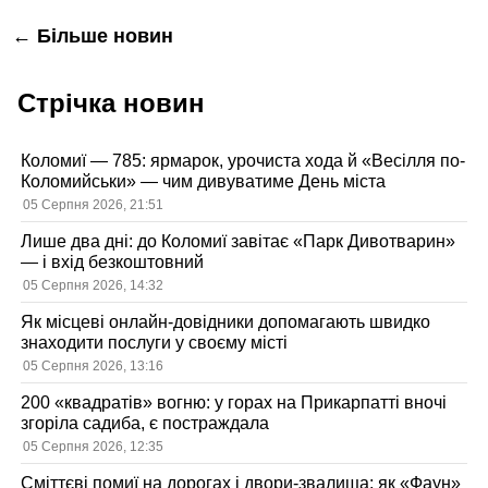
Навігація
← Більше новин
за
Стрічка новин
записами
Коломиї — 785: ярмарок, урочиста хода й «Весілля по-
Коломийськи» — чим дивуватиме День міста
05 Серпня 2026, 21:51
Лише два дні: до Коломиї завітає «Парк Дивотварин»
— і вхід безкоштовний
05 Серпня 2026, 14:32
Як місцеві онлайн-довідники допомагають швидко
знаходити послуги у своєму місті
05 Серпня 2026, 13:16
200 «квадратів» вогню: у горах на Прикарпатті вночі
згоріла садиба, є постраждала
05 Серпня 2026, 12:35
Сміттєві помиї на дорогах і двори-звалища: як «Фаун»