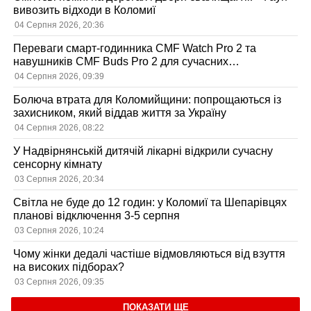
вивозить відходи в Коломиї
04 Серпня 2026, 20:36
Переваги смарт-годинника CMF Watch Pro 2 та
навушників CMF Buds Pro 2 для сучасних
користувачів
04 Серпня 2026, 09:39
Болюча втрата для Коломийщини: попрощаються із
захисником, який віддав життя за Україну
04 Серпня 2026, 08:22
У Надвірнянській дитячій лікарні відкрили сучасну
сенсорну кімнату
03 Серпня 2026, 20:34
Світла не буде до 12 годин: у Коломиї та Шепарівцях
планові відключення 3-5 серпня
03 Серпня 2026, 10:24
Чому жінки дедалі частіше відмовляються від взуття
на високих підборах?
03 Серпня 2026, 09:35
ПОКАЗАТИ ЩЕ